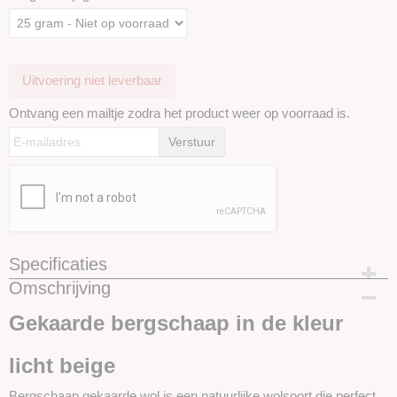
Uitvoering niet leverbaar
Ontvang een mailtje zodra het product weer op voorraad is.
Verstuur
Specificaties
Omschrijving
Productcode
SKUBS402-25 gram
Gekaarde bergschaap in de kleur
licht beige
Bergschaap gekaarde wol is een natuurlijke wolsoort die perfect