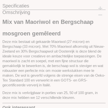
Specificaties
Omschrijving
Productcode
SKUBSM507-25 gram
Mix van Maoriwol en Bergschaap
mosgroen gemêleerd
Deze mix bestaat uit gekaarde Maoriwol (27 micron) en
Bergschaap (33 micron). Met 70% Maoriwol afkomstig uit Nieuw-
Zeeland en 30% Bergschaapwol uit Oostenrijk is deze blend de
ideale keuze voor creatieve en ambachtelijke toepassingen. De
maoriwol is zacht en soepel, met een fijne structuur die
gemakkelijk te bewerken is, de berschaap wol is steviger en wat
robuuster een perfecte mix om mooie werkstukken mee te
maken. De wol is geverfd volgens de strenge eisen van de Oeko-
Tex Standard 100 en verwerkt in een GOTS- en GRS-
gecertificeerde ververij in Italië.
Deze mix is verkrijgbaar in porties van 25, 50 of 100 gram, in
deze mix hebben we 12 verschillende kleuren.
Ook interessant