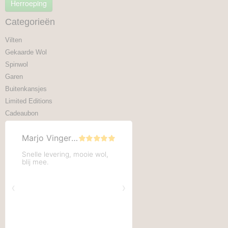
Herroeping
Categorieën
Vilten
Gekaarde Wol
Spinwol
Garen
Buitenkansjes
Limited Editions
Cadeaubon