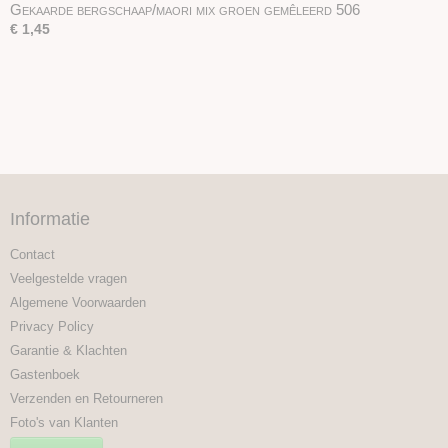
Gekaarde bergschaap/maori mix groen gemêleerd 506
€ 1,45
Informatie
Contact
Veelgestelde vragen
Algemene Voorwaarden
Privacy Policy
Garantie & Klachten
Gastenboek
Verzenden en Retourneren
Foto's van Klanten