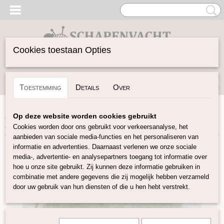
Cookies toestaan Opties
Inloggen
Registreren
UW WINKELWAGEN
Toestemming
Details
Over
Geen producten
(0)
Home
>
Gekaarde Wol
>
Bergschaap/Maori mix
>
Gekaarde
Op deze website worden cookies gebruikt
bergschaap/maori mix mosgroen gemêleerd 507
Cookies worden door ons gebruikt voor verkeersanalyse, het
aanbieden van sociale media-functies en het personaliseren van
informatie en advertenties. Daarnaast verlenen we onze sociale
media-, advertentie- en analysepartners toegang tot informatie over
hoe u onze site gebruikt. Zij kunnen deze informatie gebruiken in
combinatie met andere gegevens die zij mogelijk hebben verzameld
door uw gebruik van hun diensten of die u hen hebt verstrekt.