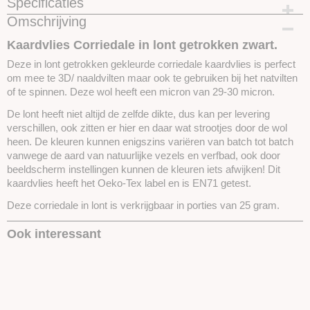
Specificaties
Omschrijving
Productcode
SKUCKL03-25gram
Kaardvlies Corriedale in lont getrokken zwart.
Deze in lont getrokken gekleurde corriedale kaardvlies is perfect
om mee te 3D/ naaldvilten maar ook te gebruiken bij het natvilten
of te spinnen. Deze wol heeft een micron van 29-30 micron.
De lont heeft niet altijd de zelfde dikte, dus kan per levering
verschillen, ook zitten er hier en daar wat strootjes door de wol
heen. De kleuren kunnen enigszins variëren van batch tot batch
vanwege de aard van natuurlijke vezels en verfbad, ook door
beeldscherm instellingen kunnen de kleuren iets afwijken! Dit
kaardvlies heeft het Oeko-Tex label en is EN71 getest.
Deze corriedale in lont is verkrijgbaar in porties van 25 gram.
Ook interessant