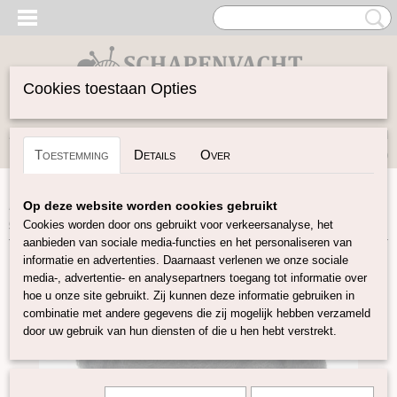
Cookies toestaan Opties
Inloggen
Registreren
UW WINKELWAGEN
Toestemming
Details
Over
Geen producten
(0)
Home
>
Gekaarde Wol
>
Corriedal kaardvlies in lont
Op deze website worden cookies gebruikt
gekleurd
>
Corriedale kaardvlies in lont zwart KL03
Cookies worden door ons gebruikt voor verkeersanalyse, het
aanbieden van sociale media-functies en het personaliseren van
informatie en advertenties. Daarnaast verlenen we onze sociale
media-, advertentie- en analysepartners toegang tot informatie over
hoe u onze site gebruikt. Zij kunnen deze informatie gebruiken in
combinatie met andere gegevens die zij mogelijk hebben verzameld
door uw gebruik van hun diensten of die u hen hebt verstrekt.