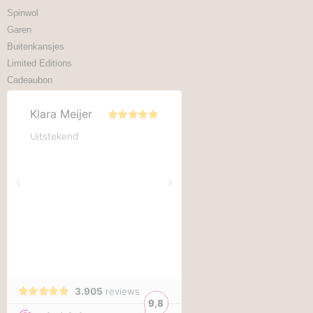
Spinwol
Garen
Buitenkansjes
Limited Editions
Cadeaubon