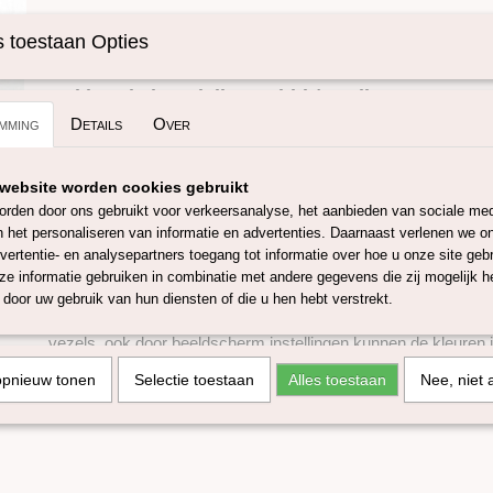
Specificaties
 toestaan Opties
Omschrijving
Productcode
SKUWOODLANDC
Gekleurde kaardvlies Rabbit/Konijn
mming
Details
Over
Deze in lont getrokken corriedale kaardvlies is speciaal gema
dierenprojecten, de wol is geverfd volgens de normen. De wol
website worden cookies gebruikt
3D/ naaldvilten maar ook te gebruiken bij het natvilten of te s
rden door ons gebruikt voor verkeersanalyse, het aanbieden van sociale med
een micron van 29-30 micron, korte vezel!
n het personaliseren van informatie en advertenties. Daarnaast verlenen we o
vertentie- en analysepartners toegang tot informatie over hoe u onze site gebru
In onze webshop heb je de keuze uit 7 verschillende dierenwol
e informatie gebruiken in combinatie met andere gegevens die zij mogelijk 
De lont heeft niet altijd de zelfde dikte, dus kan per levering v
door uw gebruik van hun diensten of die u hen hebt verstrekt.
kunnen enigszins variëren van batch tot batch vanwege de aar
vezels, ook door beeldscherm instellingen kunnen de kleuren i
opnieuw tonen
Selectie toestaan
Alles toestaan
Nee, niet 