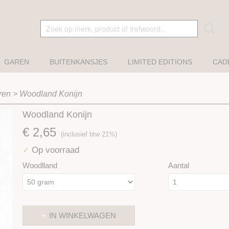
GAREN
BUITENKANSJES
LIMITED EDITIONS
CAD
ren
>
Woodland Konijn
Woodland Konijn
€ 2,65
(inclusief btw 21%)
Op voorraad
✓
Woodlland
Aantal
IN WINKELWAGEN