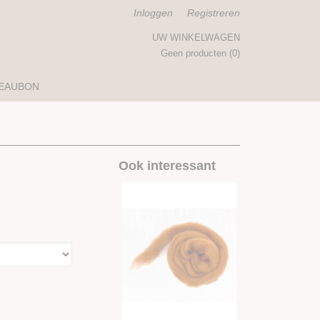
Inloggen
Registreren
UW WINKELWAGEN
Geen producten
(0)
EAUBON
Ook interessant