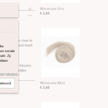
Woodland Vos
C5
€ 2,65
akt voor
 is perfect om mee te
pinnen. Deze wol heeft
ia-
nze sociale
ikt. Zij
 kleuren!
hebben
erschillen. De kleuren
d van natuurlijke
ets afwijken!
Woodland Muis
akkoord
€ 2,65