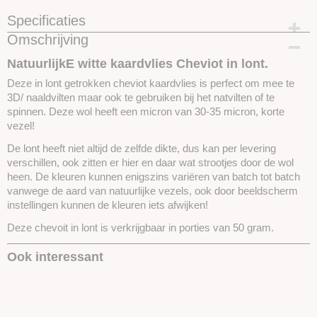
Specificaties
Omschrijving
Productcode
SKUEKN02-50 GRAM
NatuurlijkE witte kaardvlies Cheviot in lont.
Deze in lont getrokken cheviot kaardvlies is perfect om mee te
3D/ naaldvilten maar ook te gebruiken bij het natvilten of te
spinnen. Deze wol heeft een micron van 30-35 micron, korte
vezel!
De lont heeft niet altijd de zelfde dikte, dus kan per levering
verschillen, ook zitten er hier en daar wat strootjes door de wol
heen. De kleuren kunnen enigszins variëren van batch tot batch
vanwege de aard van natuurlijke vezels, ook door beeldscherm
instellingen kunnen de kleuren iets afwijken!
Deze chevoit in lont is verkrijgbaar in porties van 50 gram.
Ook interessant