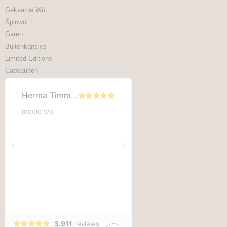
Gekaarde Wol
Spinwol
Garen
Buitenkansjes
Limited Editions
Cadeaubon