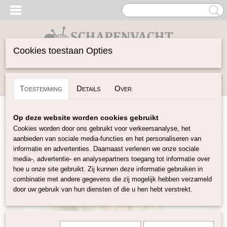
Cookies toestaan Opties
Inloggen
Registreren
UW WINKELWAGEN
Toestemming
Details
Over
Geen producten
(0)
Home
>
Gekaarde Wol
>
Kaardvlies in lont naturel
>
Cheviot
Op deze website worden cookies gebruikt
kaardvlies in lont wit
Cookies worden door ons gebruikt voor verkeersanalyse, het
aanbieden van sociale media-functies en het personaliseren van
informatie en advertenties. Daarnaast verlenen we onze sociale
media-, advertentie- en analysepartners toegang tot informatie over
hoe u onze site gebruikt. Zij kunnen deze informatie gebruiken in
combinatie met andere gegevens die zij mogelijk hebben verzameld
door uw gebruik van hun diensten of die u hen hebt verstrekt.