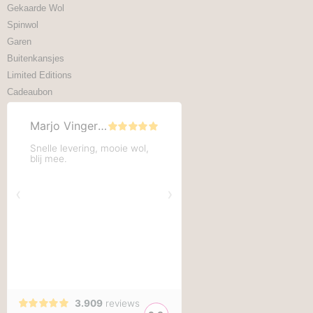
Gekaarde Wol
Spinwol
Garen
Buitenkansjes
Limited Editions
Cadeaubon