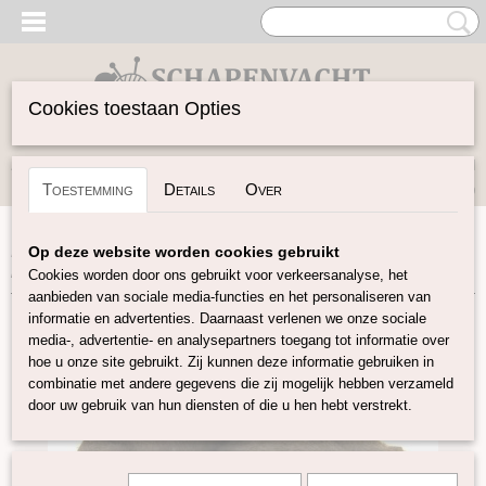
Cookies toestaan Opties
Inloggen
Registreren
UW WINKELWAGEN
Toestemming
Details
Over
Geen producten
(0)
Home
>
Gekaarde Wol
>
Kaardvlies Naturel
>
Merino
Op deze website worden cookies gebruikt
kaardvlies batt naturel bruin
Cookies worden door ons gebruikt voor verkeersanalyse, het
aanbieden van sociale media-functies en het personaliseren van
informatie en advertenties. Daarnaast verlenen we onze sociale
media-, advertentie- en analysepartners toegang tot informatie over
hoe u onze site gebruikt. Zij kunnen deze informatie gebruiken in
combinatie met andere gegevens die zij mogelijk hebben verzameld
door uw gebruik van hun diensten of die u hen hebt verstrekt.