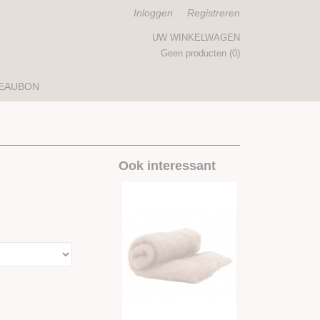
Inloggen
Registreren
UW WINKELWAGEN
Geen producten
(0)
EAUBON
Ook interessant