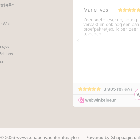
orieën
e Wol
nsjes
Editions
on
© 2026 www.schapenvachtenlifestyle.nl - Powered by Shoppagina.nl