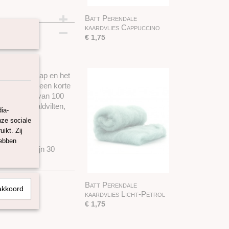
Batt Perendale
m
kaardvlies Cappuccino
€ 1,75
Cheviot schaap en het
0, en heeft een korte
50 cm, batt van 100
ct voor naaldvilten,
ia-
nze sociale
ikt. Zij
ex 100.
hebben
e webshop zijn 30
Batt Perendale
akkoord
kaardvlies Licht-Petrol
€ 1,75