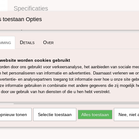
Specificaties
Omschrijving
Productcode
SKUCPB01-25 gra
 toestaan Opties
Super zachte Perendale Batt.
mming
Details
Over
Perendale is een schapenras wat een kruising is tussen een 
Romney schaap. De micron van deze wolvlies is rond de 29-3
vezel! De afmetingen van de batt 200 gram is ongeveer 40x1
website worden cookies gebruikt
gram ongeveer 40x75 cm. Deze wol uit Nieuw-Zeeland is perfe
rden door ons gebruikt voor verkeersanalyse, het aanbieden van sociale med
natvilten en spinnen.
n het personaliseren van informatie en advertenties. Daarnaast verlenen we o
vertentie- en analysepartners toegang tot informatie over hoe u onze site gebru
De wol is getest en voldoet aan de richtlijnen EN71 en Oeko-T
e informatie gebruiken in combinatie met andere gegevens die zij mogelijk 
Deze kaardvlies is verkrijgbaar in 25/100 of 200 gram, in onz
door uw gebruik van hun diensten of die u hen hebt verstrekt.
andere kleuren batts verkrijgbaar.
opnieuw tonen
Selectie toestaan
Alles toestaan
Nee, niet 