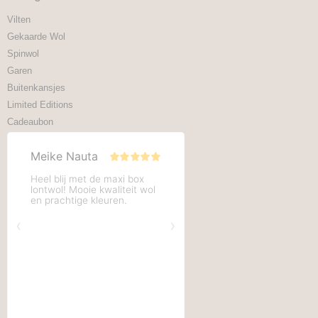
Vilten
Gekaarde Wol
Spinwol
Garen
Buitenkansjes
Limited Editions
Cadeaubon