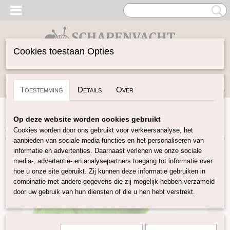
Cookies toestaan Opties
Inloggen
Registreren
UW WINKELWAGEN
Toestemming
Details
Over
Geen producten
(0)
Home
>
Gekaarde Wol
>
Perendale Gekleurde Kaardvlies
>
Op deze website worden cookies gebruikt
Batt Perendale kaardvlies Licht-Groen
Cookies worden door ons gebruikt voor verkeersanalyse, het
aanbieden van sociale media-functies en het personaliseren van
informatie en advertenties. Daarnaast verlenen we onze sociale
media-, advertentie- en analysepartners toegang tot informatie over
hoe u onze site gebruikt. Zij kunnen deze informatie gebruiken in
combinatie met andere gegevens die zij mogelijk hebben verzameld
door uw gebruik van hun diensten of die u hen hebt verstrekt.