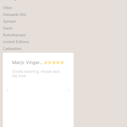
Vilten
Gekaarde Wol
Spinwol
Garen
Buitenkansjes
Limited Editions
Cadeaubon