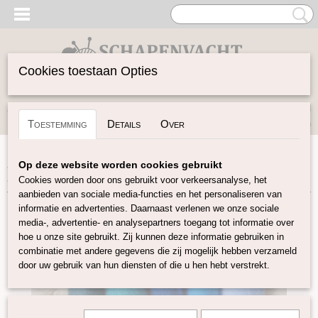
Cookies toestaan Opties
Inloggen
Registreren
UW WINKELWAGEN
Toestemming
Details
Over
Geen producten
(0)
Home
>
Gekaarde Wol
>
Perendale Gekleurde Kaardvlies
>
Op deze website worden cookies gebruikt
Perendale kaardvlies kleurenset Blauw 3
Cookies worden door ons gebruikt voor verkeersanalyse, het
aanbieden van sociale media-functies en het personaliseren van
informatie en advertenties. Daarnaast verlenen we onze sociale
media-, advertentie- en analysepartners toegang tot informatie over
hoe u onze site gebruikt. Zij kunnen deze informatie gebruiken in
combinatie met andere gegevens die zij mogelijk hebben verzameld
door uw gebruik van hun diensten of die u hen hebt verstrekt.