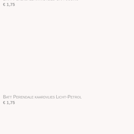
€ 1,75
Batt Perendale kaardvlies Licht-Petrol
€ 1,75