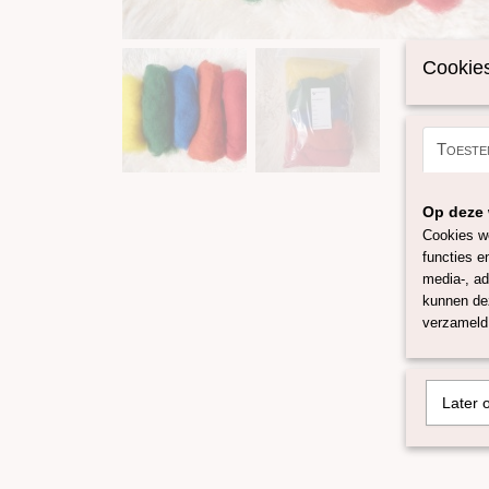
Cookies
Toeste
Op deze 
Cookies wo
functies e
media-, ad
kunnen dez
verzameld 
Later 