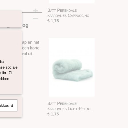
Batt Perendale
kaardvlies Cappuccino
€ 1,75
 7 regenboog
Cheviot schaap en het
0, en heeft een korte
 aan. Deze wol uit
n.
ia-
nze sociale
ex 100.
ikt. Zij
hebben
Batt Perendale
akkoord
kaardvlies Licht-Petrol
€ 1,75