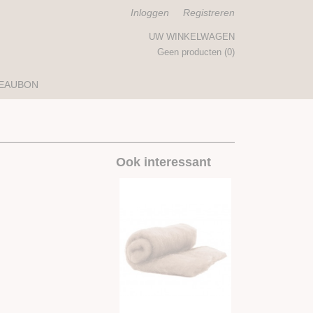
Inloggen
Registreren
UW WINKELWAGEN
Geen producten
(0)
EAUBON
Ook interessant