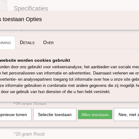
Specificaties
Omschrijving
Productcode
SKUPERSET7
 toestaan Opties
Super zachte Perendale kaardvlies kleurenset
mming
Details
Over
Perendale is een schapenras wat een kruising is tussen een 
Romney schaap. De micron van deze wolvlies is rond de 29-3
vezel! Door zijn hoge micron voelt deze kaardvlies zeer zacht
website worden cookies gebruikt
Nieuw-Zeeland is perfect voor naaldvilten, natvilten en spinne
rden door ons gebruikt voor verkeersanalyse, het aanbieden van sociale med
n het personaliseren van informatie en advertenties. Daarnaast verlenen we o
De wol is getest en voldoet aan de richtlijnen EN71 en Oeko-T
vertentie- en analysepartners toegang tot informatie over hoe u onze site gebru
In deze set zitten de kleuren:
e informatie gebruiken in combinatie met andere gegevens die zij mogelijk 
door uw gebruik van hun diensten of die u hen hebt verstrekt.
*20 gram Geel
*20 gram Groen
*20 gram Blauw
opnieuw tonen
Selectie toestaan
Alles toestaan
Nee, niet 
*20 gram Oranje
*20 gram Rood