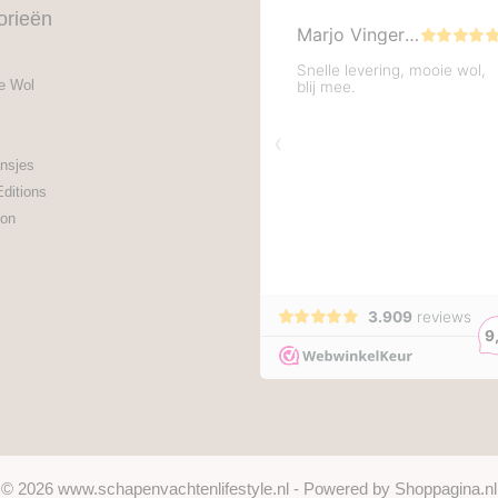
orieën
e Wol
nsjes
Editions
on
© 2026 www.schapenvachtenlifestyle.nl - Powered by Shoppagina.nl