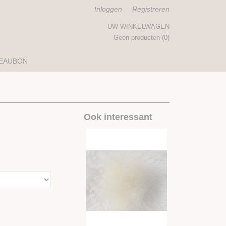
Inloggen
Registreren
UW WINKELWAGEN
Geen producten
(0)
EAUBON
Ook interessant