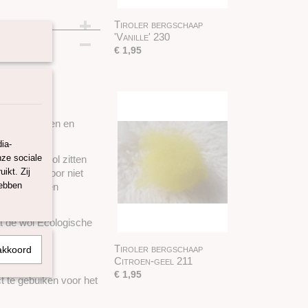
Tiroler bergschaap
'Vanille' 230
€ 1,95
l.
r toevoegingen en
ia-
nze sociale
ne) in de wol zitten
ikt. Zij
de wol daardoor niet
hebben
eft de wol een
t de wol Ecologische
Tiroler bergschaap
akkoord
Citroen-geel 211
€ 1,95
t te gebuiken voor het