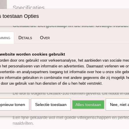
Specificaties
Omschrijving
Productcode
SKUI208-25 gram
 toestaan Opties
Gekaarde bergschaap in de kleur Oranje Rood.
mming
Details
Over
Mooie verantwoorde gekaarde wol van het bergschaap uit Tiro
Deze wol wordt door een klein familiebedrijf gewassen zonde
website worden cookies gebruikt
gedroogd aan de lucht.
rden door ons gebruikt voor verkeersanalyse, het aanbieden van sociale med
n het personaliseren van informatie en advertenties. Daarnaast verlenen we o
Door deze manier van wassen blijft er voldoende wolvet ( lanoli
vertentie- en analysepartners toegang tot informatie over hoe u onze site gebru
waardoor de wol zacht en veerkrachtig blijft. Het kan zijn dat 
e informatie gebruiken in combinatie met andere gegevens die zij mogelijk 
overal evenveel egaal geverfd is , zoals industriële wol. Dit ge
door uw gebruik van hun diensten of die u hen hebt verstrekt.
natuurlijke uitstraling.
De wol is volgens Okotex-100 normen geverfd. Dit houdt in da
onschadelijk is!
opnieuw tonen
Selectie toestaan
Alles toestaan
Nee, niet 
De micron bedraagd 30/32.
Een fijne gekaarde wol met goede vilteigenschappen en perfec
naaldvilten.