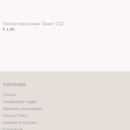
Tiroler bergschaap 'Zwart' 212
€ 1,95
Informatie
Contact
Veelgestelde vragen
Algemene Voorwaarden
Privacy Policy
Garantie & Klachten
Gastenboek