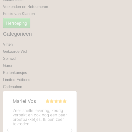
Verzenden en Retourneren
Foto's van Klanten
Herroeping
Categorieën
Vilten
Gekaarde Wol
Spinwol
Garen
Buitenkansjes
Limited Editions
Cadeaubon