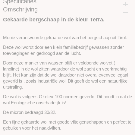
Specificaties
Omschrijving
Productcode
SKUI239-25 gram
Gekaarde bergschaap in de kleur Terra.
Mooie verantwoorde gekaarde wol van het bergschaap uit Tirol.
Deze wol wordt door een klein familiebedrijf gewassen zonder
toevoegingen en gedroogd aan de lucht.
Door deze manier van wassen blijft er voldoende wolvet (
lanoline) in de wol zitten waardoor de wol zacht en veerkrachtig
blijft. Het kan zijn dat de wol daardoor niet overal evenveel egaal
geverfd is , zoals industriële wol. Dit geeft de wol een natuurlijke
uitstraling.
De wol is volgens Okotex-100 normen geverfd. Dit houdt in dat de
wol Ecologische onschadelijk is!
De micron bedraagd 30/32.
Een fijne gekaarde wol met goede vilteigenschappen en perfect te
gebuiken voor het naaldvilten.