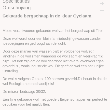
Specificaties
Omschrijving
Productcode
SKUI215-25 gram
Gekaarde bergschaap in de kleur Cyclaam.
Mooie verantwoorde gekaarde wol van het bergschaap uit Tirol.
Deze wol wordt door een klein familiebedrijf gewassen zonder
toevoegingen en gedroogd aan de lucht.
Door deze manier van wassen blijft er voldoende wolvet (
lanoline) in de wol zitten waardoor de wol zacht en veerkrachtig
blijft. Het kan zijn dat de wol daardoor niet overal evenveel egaal
geverfd is , zoals industriële wol. Dit geeft de wol een natuurlijke
uitstraling.
De wol is volgens Okotex-100 normen geverfd.Dit houdt in dat de
wol Ecologische onschadelijk is!
De micron bedraagd 30/32.
Een fijne gekaarde wol met goede vilteigenschappen en perfect te
gebuiken voor het naaldvilten.