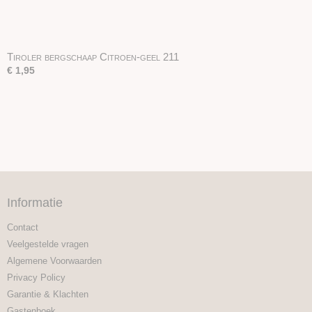
Tiroler bergschaap Citroen-geel 211
€ 1,95
Informatie
Contact
Veelgestelde vragen
Algemene Voorwaarden
Privacy Policy
Garantie & Klachten
Gastenboek