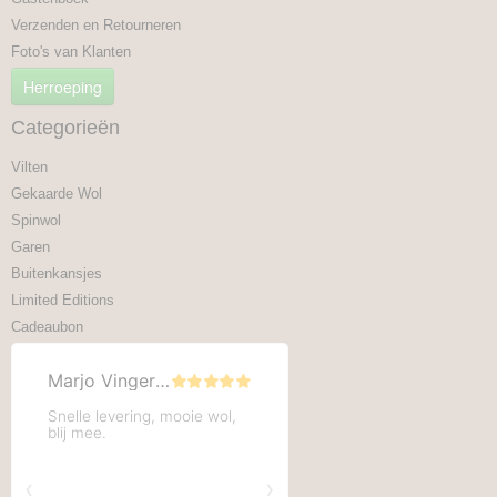
Verzenden en Retourneren
Foto's van Klanten
Herroeping
Categorieën
Vilten
Gekaarde Wol
Spinwol
Garen
Buitenkansjes
Limited Editions
Cadeaubon