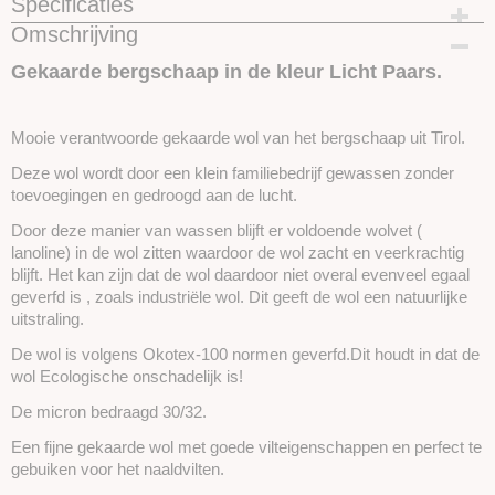
Specificaties
Omschrijving
Productcode
SKUI235-25 gram
Gekaarde bergschaap in de kleur Licht Paars.
Mooie verantwoorde gekaarde wol van het bergschaap uit Tirol.
Deze wol wordt door een klein familiebedrijf gewassen zonder
toevoegingen en gedroogd aan de lucht.
Door deze manier van wassen blijft er voldoende wolvet (
lanoline) in de wol zitten waardoor de wol zacht en veerkrachtig
blijft. Het kan zijn dat de wol daardoor niet overal evenveel egaal
geverfd is , zoals industriële wol. Dit geeft de wol een natuurlijke
uitstraling.
De wol is volgens Okotex-100 normen geverfd.Dit houdt in dat de
wol Ecologische onschadelijk is!
De micron bedraagd 30/32.
Een fijne gekaarde wol met goede vilteigenschappen en perfect te
gebuiken voor het naaldvilten.