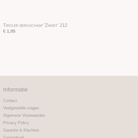
Tiroler bergschaap 'Zwart' 212
€ 1,95
Informatie
Contact
Veelgestelde vragen
Algemene Voorwaarden
Privacy Policy
Garantie & Klachten
Gastenboek