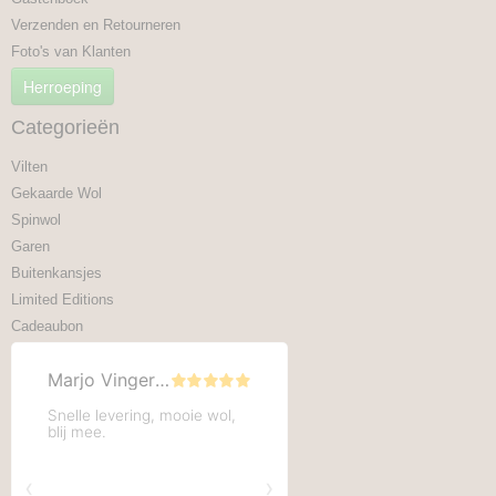
Verzenden en Retourneren
Foto's van Klanten
Herroeping
Categorieën
Vilten
Gekaarde Wol
Spinwol
Garen
Buitenkansjes
Limited Editions
Cadeaubon