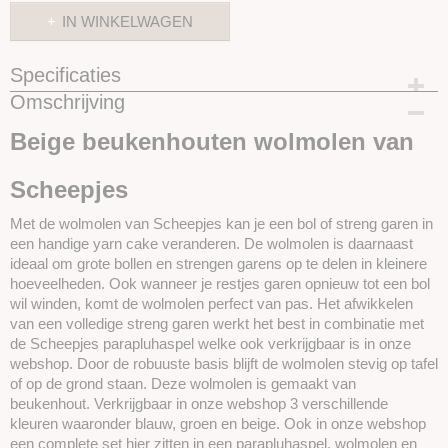
IN WINKELWAGEN
Specificaties
Omschrijving
Productcode
SKU23383BEIGE
Beige beukenhouten wolmolen van
Scheepjes
Met de wolmolen van Scheepjes kan je een bol of streng garen in
een handige yarn cake veranderen. De wolmolen is daarnaast
ideaal om grote bollen en strengen garens op te delen in kleinere
hoeveelheden. Ook wanneer je restjes garen opnieuw tot een bol
wil winden, komt de wolmolen perfect van pas. Het afwikkelen
van een volledige streng garen werkt het best in combinatie met
de Scheepjes parapluhaspel welke ook verkrijgbaar is in onze
webshop. Door de robuuste basis blijft de wolmolen stevig op tafel
of op de grond staan. Deze wolmolen is gemaakt van
beukenhout. Verkrijgbaar in onze webshop 3 verschillende
kleuren waaronder blauw, groen en beige. Ook in onze webshop
een complete set hier zitten in een parapluhaspel, wolmolen en