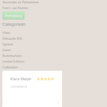
Verzenden en Retourneren
Foto's van Klanten
Herroeping
Categorieën
Vilten
Gekaarde Wol
Spinwol
Garen
Buitenkansjes
Limited Editions
Cadeaubon