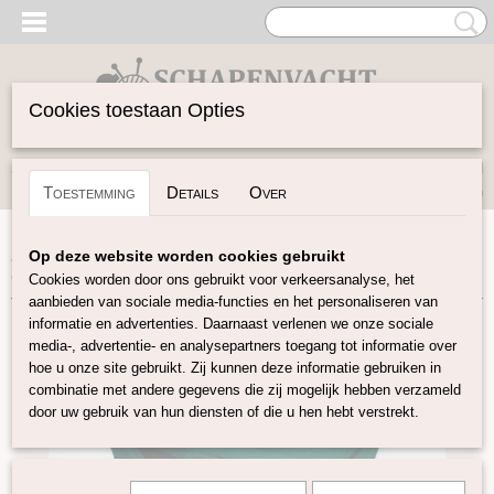
Cookies toestaan Opties
Inloggen
Registreren
UW WINKELWAGEN
Toestemming
Details
Over
Geen producten
(0)
Home
>
Spinwol
>
Gekleurde Lontwol 27/23 mic
>
Groen
Op deze website worden cookies gebruikt
076
Cookies worden door ons gebruikt voor verkeersanalyse, het
aanbieden van sociale media-functies en het personaliseren van
informatie en advertenties. Daarnaast verlenen we onze sociale
media-, advertentie- en analysepartners toegang tot informatie over
hoe u onze site gebruikt. Zij kunnen deze informatie gebruiken in
combinatie met andere gegevens die zij mogelijk hebben verzameld
door uw gebruik van hun diensten of die u hen hebt verstrekt.