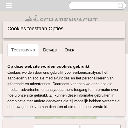
Cookies toestaan Opties
Inloggen
Registreren
UW WINKELWAGEN
Toestemming
Details
Over
Geen producten
(0)
Home
>
Spinwol
>
Gekleurde Lontwol 27/23 mic
>
Lime-wit
Op deze website worden cookies gebruikt
gemêleerd 092
Cookies worden door ons gebruikt voor verkeersanalyse, het
aanbieden van sociale media-functies en het personaliseren van
informatie en advertenties. Daarnaast verlenen we onze sociale
media-, advertentie- en analysepartners toegang tot informatie over
hoe u onze site gebruikt. Zij kunnen deze informatie gebruiken in
combinatie met andere gegevens die zij mogelijk hebben verzameld
door uw gebruik van hun diensten of die u hen hebt verstrekt.