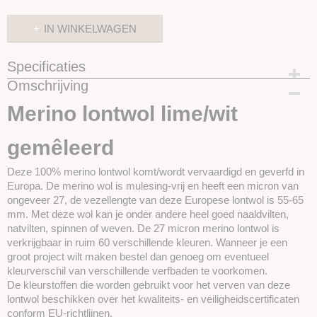
IN WINKELWAGEN
Specificaties
Omschrijving
Productcode
SKUPT092
Merino lontwol lime/wit
gemêleerd
Deze 100% merino lontwol komt/wordt vervaardigd en geverfd in
Europa. De merino wol is mulesing-vrij en heeft een micron van
ongeveer 27, de vezellengte van deze Europese lontwol is 55-65
mm. Met deze wol kan je onder andere heel goed naaldvilten,
natvilten, spinnen of weven. De 27 micron merino lontwol is
verkrijgbaar in ruim 60 verschillende kleuren. Wanneer je een
groot project wilt maken bestel dan genoeg om eventueel
kleurverschil van verschillende verfbaden te voorkomen.
De kleurstoffen die worden gebruikt voor het verven van deze
lontwol beschikken over het kwaliteits- en veiligheidscertificaten
conform EU-richtlijnen.