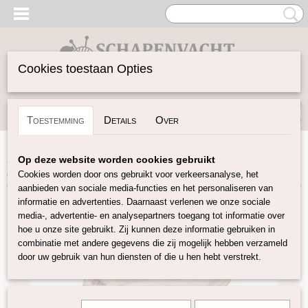
Cookies toestaan Opties
Inloggen
Registreren
UW WINKELWAGEN
Toestemming
Details
Over
Geen producten
(0)
Home
>
Spinwol
>
Gekleurde Lontwol 27/23 mic
>
Pastel
Op deze website worden cookies gebruikt
melange 097
Cookies worden door ons gebruikt voor verkeersanalyse, het
aanbieden van sociale media-functies en het personaliseren van
informatie en advertenties. Daarnaast verlenen we onze sociale
media-, advertentie- en analysepartners toegang tot informatie over
hoe u onze site gebruikt. Zij kunnen deze informatie gebruiken in
combinatie met andere gegevens die zij mogelijk hebben verzameld
door uw gebruik van hun diensten of die u hen hebt verstrekt.