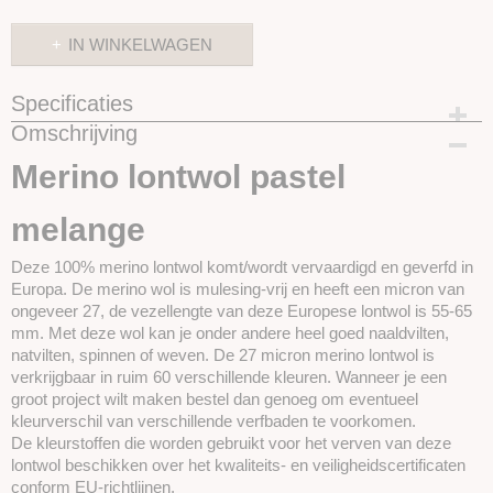
IN WINKELWAGEN
Specificaties
Omschrijving
Productcode
SKUPT097
Merino lontwol pastel
melange
Deze 100% merino lontwol komt/wordt vervaardigd en geverfd in
Europa. De merino wol is mulesing-vrij en heeft een micron van
ongeveer 27, de vezellengte van deze Europese lontwol is 55-65
mm. Met deze wol kan je onder andere heel goed naaldvilten,
natvilten, spinnen of weven. De 27 micron merino lontwol is
verkrijgbaar in ruim 60 verschillende kleuren. Wanneer je een
groot project wilt maken bestel dan genoeg om eventueel
kleurverschil van verschillende verfbaden te voorkomen.
De kleurstoffen die worden gebruikt voor het verven van deze
lontwol beschikken over het kwaliteits- en veiligheidscertificaten
conform EU-richtlijnen.