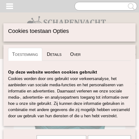
Cookies toestaan Opties
Inloggen
Registreren
UW WINKELWAGEN
Toestemming
Details
Over
Geen producten
(0)
Home
>
Spinwol
>
Gekleurde Lontwol 27/23 mic
>
Petrol
Op deze website worden cookies gebruikt
100
Cookies worden door ons gebruikt voor verkeersanalyse, het
aanbieden van sociale media-functies en het personaliseren van
informatie en advertenties. Daarnaast verlenen we onze sociale
media-, advertentie- en analysepartners toegang tot informatie over
hoe u onze site gebruikt. Zij kunnen deze informatie gebruiken in
combinatie met andere gegevens die zij mogelijk hebben verzameld
door uw gebruik van hun diensten of die u hen hebt verstrekt.