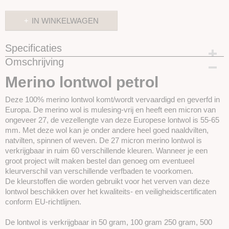
IN WINKELWAGEN
Specificaties
Omschrijving
Productcode
SKUPT100
Merino lontwol petrol
Deze 100% merino lontwol komt/wordt vervaardigd en geverfd in
Europa. De merino wol is mulesing-vrij en heeft een micron van
ongeveer 27, de vezellengte van deze Europese lontwol is 55-65
mm. Met deze wol kan je onder andere heel goed naaldvilten,
natvilten, spinnen of weven. De 27 micron merino lontwol is
verkrijgbaar in ruim 60 verschillende kleuren. Wanneer je een
groot project wilt maken bestel dan genoeg om eventueel
kleurverschil van verschillende verfbaden te voorkomen.
De kleurstoffen die worden gebruikt voor het verven van deze
lontwol beschikken over het kwaliteits- en veiligheidscertificaten
conform EU-richtlijnen.
De lontwol is verkrijgbaar in 50 gram, 100 gram 250 gram, 500