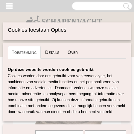
Cookies toestaan Opties
Inloggen
Registreren
UW WINKELWAGEN
Toestemming
Details
Over
Geen producten
(0)
Home
>
Spinwol
>
Gekleurde Lontwol 27/23 mic
>
Taupe
Op deze website worden cookies gebruikt
101
Cookies worden door ons gebruikt voor verkeersanalyse, het
aanbieden van sociale media-functies en het personaliseren van
informatie en advertenties. Daarnaast verlenen we onze sociale
media-, advertentie- en analysepartners toegang tot informatie over
hoe u onze site gebruikt. Zij kunnen deze informatie gebruiken in
combinatie met andere gegevens die zij mogelijk hebben verzameld
door uw gebruik van hun diensten of die u hen hebt verstrekt.