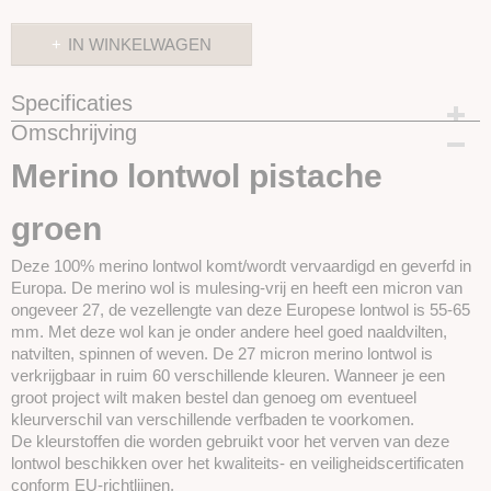
IN WINKELWAGEN
Specificaties
Omschrijving
Productcode
SKUPT110
Merino lontwol pistache
groen
Deze 100% merino lontwol komt/wordt vervaardigd en geverfd in
Europa. De merino wol is mulesing-vrij en heeft een micron van
ongeveer 27, de vezellengte van deze Europese lontwol is 55-65
mm. Met deze wol kan je onder andere heel goed naaldvilten,
natvilten, spinnen of weven. De 27 micron merino lontwol is
verkrijgbaar in ruim 60 verschillende kleuren. Wanneer je een
groot project wilt maken bestel dan genoeg om eventueel
kleurverschil van verschillende verfbaden te voorkomen.
De kleurstoffen die worden gebruikt voor het verven van deze
lontwol beschikken over het kwaliteits- en veiligheidscertificaten
conform EU-richtlijnen.