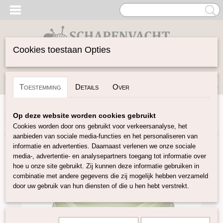
Cookies toestaan Opties
Inloggen
Registreren
UW WINKELWAGEN
Toestemming
Details
Over
Geen producten
(0)
Home
>
Spinwol
>
Gekleurde Lontwol 27/23 mic
>
Pistache
Op deze website worden cookies gebruikt
110
Cookies worden door ons gebruikt voor verkeersanalyse, het
aanbieden van sociale media-functies en het personaliseren van
informatie en advertenties. Daarnaast verlenen we onze sociale
media-, advertentie- en analysepartners toegang tot informatie over
hoe u onze site gebruikt. Zij kunnen deze informatie gebruiken in
combinatie met andere gegevens die zij mogelijk hebben verzameld
door uw gebruik van hun diensten of die u hen hebt verstrekt.