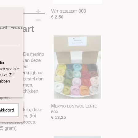
Wit gebleekt 003
€ 2,50
od-zwart
 in Europa. De merino
vezellengte van deze
ia-
ere heel goed
nze sociale
ontwol is verkrijgbaar
ikt. Zij
 wilt maken bestel dan
hebben
en te voorkomen.
 lontwol beschikken
ijnen.
Merino lontwol Lente
 gram en 1 kilo, deze
akkoord
box
stuk leveren, (tot
€ 13,25
s het bestelproces.
 25 gram)