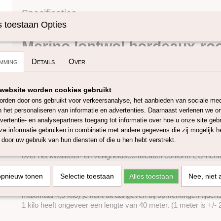
Specificaties
 toestaan Opties
Omschrijving
Productcode
SKUPT127
Merino lontwol bordeaux-ro
mming
Details
Over
melange
Deze 100% merino lontwol komt/wordt vervaardigd en geverfd
website worden cookies gebruikt
wol is mulesing-vrij en heeft een micron van ongeveer 27, de 
rden door ons gebruikt voor verkeersanalyse, het aanbieden van sociale med
Europese lontwol is 55-65 mm. Met deze wol kan je onder and
n het personaliseren van informatie en advertenties. Daarnaast verlenen we o
naaldvilten, natvilten, spinnen of weven. De 27 micron merino l
vertentie- en analysepartners toegang tot informatie over hoe u onze site gebru
in ruim 60 verschillende kleuren. Wanneer je een groot project
e informatie gebruiken in combinatie met andere gegevens die zij mogelijk 
genoeg om eventueel kleurverschil van verschillende verfbad
door uw gebruik van hun diensten of die u hen hebt verstrekt.
De kleurstoffen die worden gebruikt voor het verven van deze
over het kwaliteits- en veiligheidscertificaten conform EU-richtl
De lontwol is verkrijgbaar in 50 gram, 100 gram 250 gram, 500
opnieuw tonen
Selectie toestaan
Alles toestaan
Nee, niet 
worden los geleverd maar bij wens kunnen wij de lontwol aan 1 
maximaal 4,5 kilo) je kunt dit aangeven bij opmerkingen tijden
1 kilo heeft ongeveer een lengte van 40 meter. (1 meter is +/-