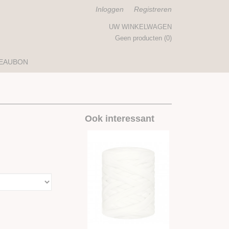
Inloggen
Registreren
UW WINKELWAGEN
Geen producten
(0)
EAUBON
Ook interessant