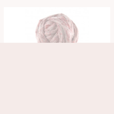
Tweed top Jam Pot red
€ 4,25