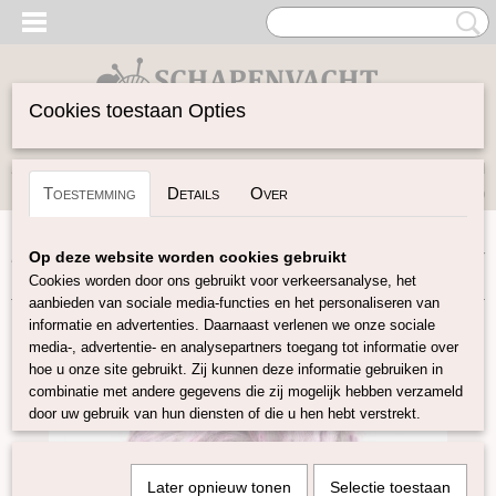
Cookies toestaan Opties
Inloggen
Registreren
UW WINKELWAGEN
Toestemming
Details
Over
Geen producten
(0)
Home
>
Spinwol
>
Kleurenset
>
Tweed Merino / Viscose mix
Op deze website worden cookies gebruikt
>
Tweed top Maypole pink
Cookies worden door ons gebruikt voor verkeersanalyse, het
aanbieden van sociale media-functies en het personaliseren van
informatie en advertenties. Daarnaast verlenen we onze sociale
media-, advertentie- en analysepartners toegang tot informatie over
hoe u onze site gebruikt. Zij kunnen deze informatie gebruiken in
combinatie met andere gegevens die zij mogelijk hebben verzameld
door uw gebruik van hun diensten of die u hen hebt verstrekt.
Later opnieuw tonen
Selectie toestaan