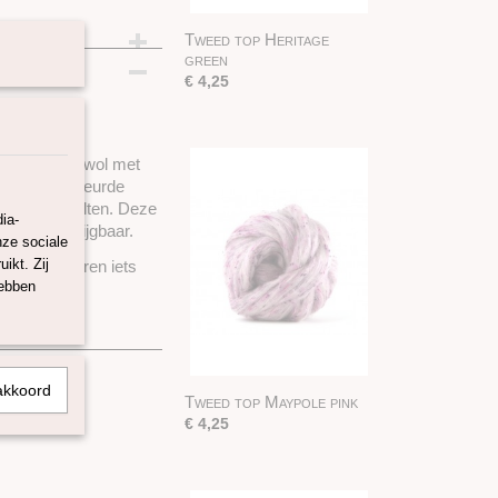
Tweed top Heritage
am
green
€ 4,25
natuurlijke wol met
wol met gekleurde
n en droogvilten. Deze
ia-
ixen verkrijgbaar.
nze sociale
ikt. Zij
nen de kleuren iets
hebben
akkoord
Tweed top Maypole pink
€ 4,25