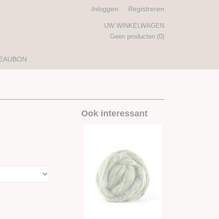
Inloggen
Registreren
UW WINKELWAGEN
Geen producten
(0)
EAUBON
Ook interessant