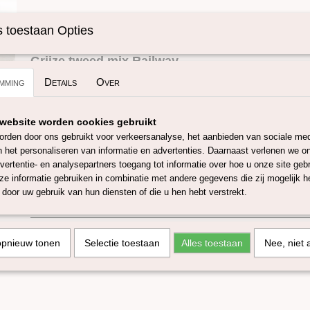
Specificaties
 toestaan Opties
Omschrijving
Productcode
SKUETW02-50 gr
Grijze tweed mix Railway.
mming
Details
Over
Deze mooie wol blend is gemaakt van 80% Zuid-Amerikaanse 
een micron van 25/27 en 20% gekleurde viscose, een mooie 
website worden cookies gebruikt
nepps. Deze wol is zeer geschikt om mee te spinnen, natvilte
rden door ons gebruikt voor verkeersanalyse, het aanbieden van sociale med
mix is Oeko-Tex 100. In de webshop zijn nog 6 andere tweed m
n het personaliseren van informatie en advertenties. Daarnaast verlenen we o
vertentie- en analysepartners toegang tot informatie over hoe u onze site gebru
Door verschillende verfbaden en beeldscherm instellingen kun
e informatie gebruiken in combinatie met andere gegevens die zij mogelijk 
afwijken!
door uw gebruik van hun diensten of die u hen hebt verstrekt.
Deze blend is verkrijgbaar in 50 en 100 gram.
opnieuw tonen
Selectie toestaan
Alles toestaan
Nee, niet 