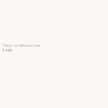
Tweed top Maypole pink
€ 4,25