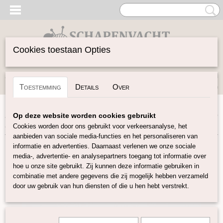
Cookies toestaan Opties
Inloggen
Registreren
UW WINKELWAGEN
Toestemming
Details
Over
Geen producten
(0)
Home
>
Spinwol
>
Lontwol Corriedale gekleurd
>
Corriedale
Op deze website worden cookies gebruikt
Baby blauw C29
Cookies worden door ons gebruikt voor verkeersanalyse, het
aanbieden van sociale media-functies en het personaliseren van
informatie en advertenties. Daarnaast verlenen we onze sociale
media-, advertentie- en analysepartners toegang tot informatie over
hoe u onze site gebruikt. Zij kunnen deze informatie gebruiken in
combinatie met andere gegevens die zij mogelijk hebben verzameld
door uw gebruik van hun diensten of die u hen hebt verstrekt.