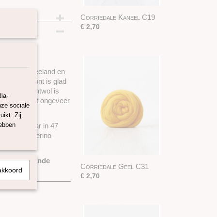
Corriedale Kaneel C19
€ 2,70
uit Nieuw-Zeeland en
deren. De lont is glad
an. Deze lontwol is
ia-
 weven. Er zit ongeveer
nze sociale
ikt. Zij
hebben
s verkrijgbaar in 47
 19 micron merino
n verschillende
Corriedale Geel C31
akkoord
€ 2,70