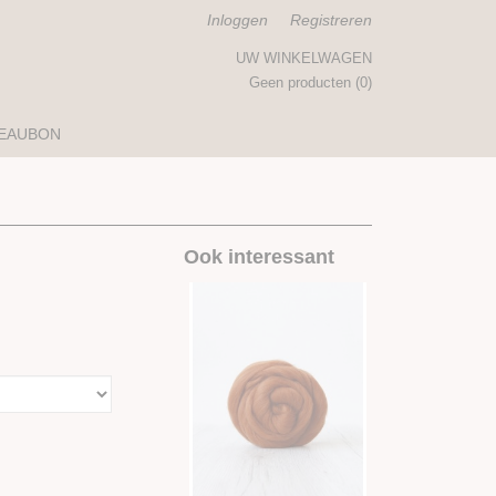
Inloggen
Registreren
UW WINKELWAGEN
Geen producten
(0)
EAUBON
Ook interessant