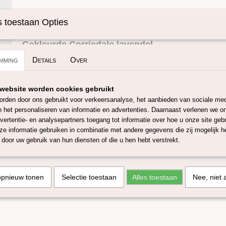
Specificaties
 toestaan Opties
Omschrijving
Productcode
SKUIC43-50 gram
Gekleurde Corriedale lavendel
mming
Details
Over
Deze corriedale lontwol van ongeveer 27 micron is afkomstig 
is zorgvuldig geselecteerd om een ​​constante kwaliteit te garan
website worden cookies gebruikt
en plat,
de vezel is vrij lang (78/80 mm) en voelt aangenaam a
rden door ons gebruikt voor verkeersanalyse, het aanbieden van sociale med
zeer geschikt om mee te natvilten, droogvilten, spinnen en te
n het personaliseren van informatie en advertenties. Daarnaast verlenen we o
4 meter lont in 100 gram.
vertentie- en analysepartners toegang tot informatie over hoe u onze site gebru
e informatie gebruiken in combinatie met andere gegevens die zij mogelijk 
Deze corriedale lontwol is verkrijgbaar in 50 en 100 gram, en i
door uw gebruik van hun diensten of die u hen hebt verstrekt.
populaire kleuren! Deze kleuren zijn ook verkrijgbaar in onze
lontwol.
De kleuren van de lontwol kunnen variëren, afhankelijk va
opnieuw tonen
verfbaden en instellingen van je beeldscherm.
Selectie toestaan
Alles toestaan
Nee, niet 