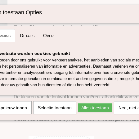
Specificaties
 toestaan Opties
Omschrijving
Productcode
SKUIMK03-50
Extra fijne merino lontwol vanille
mming
Details
Over
Deze lontwol van 19 micron is afkomstig uit zowel Australië al
zorgvuldig geselecteerd om een ​​constante kwaliteit te garand
website worden cookies gebruikt
mulesing vrij. Het verven voldoet aan Oeko-Tex Standard 100 
rden door ons gebruikt voor verkeersanalyse, het aanbieden van sociale med
leverancier welke gecertificeerd is met het GOTS 5.0 en GRS 
n het personaliseren van informatie en advertenties. Daarnaast verlenen we o
lontwol is zeer geschikt om mee te natvilten, droogvilten, spin
vertentie- en analysepartners toegang tot informatie over hoe u onze site gebru
ongeveer 4 meter lont in 100 gram.
e informatie gebruiken in combinatie met andere gegevens die zij mogelijk 
door uw gebruik van hun diensten of die u hen hebt verstrekt.
Deze fijne merino lontwol is verkrijgbaar in 50 en 100 gram.
De kleuren van de lontwol kunnen variëren, afhankelijk van ve
en instellingen van je beeldscherm.
opnieuw tonen
Selectie toestaan
Alles toestaan
Nee, niet 
GOTS 5.0 staat voor Global Organic Textile Standard, om dit cer
moeten de vezels (lontwol) minstens uit 70% biologische veze