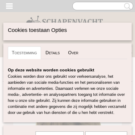
Cookies toestaan Opties
Inloggen
Registreren
UW WINKELWAGEN
Toestemming
Details
Over
Geen producten
(0)
Home
>
Spinwol
>
Lontwol Natuurlijke kleuren
>
Bruine
Op deze website worden cookies gebruikt
IJslandse lontwol E03
Cookies worden door ons gebruikt voor verkeersanalyse, het
aanbieden van sociale media-functies en het personaliseren van
informatie en advertenties. Daarnaast verlenen we onze sociale
media-, advertentie- en analysepartners toegang tot informatie over
hoe u onze site gebruikt. Zij kunnen deze informatie gebruiken in
combinatie met andere gegevens die zij mogelijk hebben verzameld
door uw gebruik van hun diensten of die u hen hebt verstrekt.