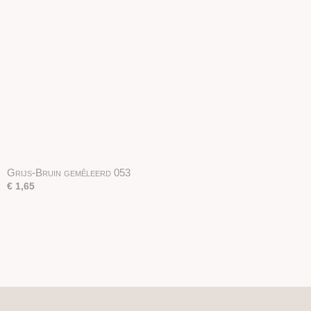
Grijs-Bruin gemêleerd 053
€ 1,65