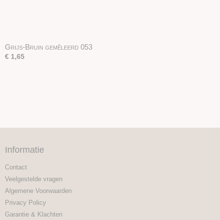
Grijs-Bruin gemêleerd 053
€ 1,65
Informatie
Contact
Veelgestelde vragen
Algemene Voorwaarden
Privacy Policy
Garantie & Klachten