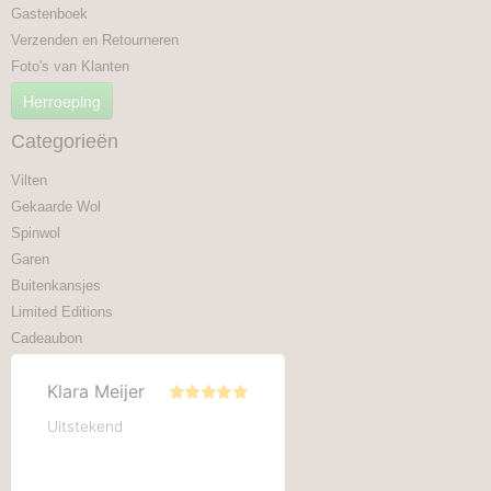
Gastenboek
Verzenden en Retourneren
Foto's van Klanten
Herroeping
Categorieën
Vilten
Gekaarde Wol
Spinwol
Garen
Buitenkansjes
Limited Editions
Cadeaubon