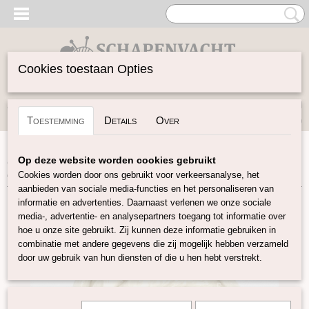
Cookies toestaan Opties
Inloggen
Registreren
UW WINKELWAGEN
Toestemming
Details
Over
Geen producten
(0)
Home
>
Spinwol
>
Lontwol Natuurlijke kleuren
>
Merino
Op deze website worden cookies gebruikt
naturel met zijde slubs
Cookies worden door ons gebruikt voor verkeersanalyse, het
aanbieden van sociale media-functies en het personaliseren van
informatie en advertenties. Daarnaast verlenen we onze sociale
media-, advertentie- en analysepartners toegang tot informatie over
hoe u onze site gebruikt. Zij kunnen deze informatie gebruiken in
combinatie met andere gegevens die zij mogelijk hebben verzameld
door uw gebruik van hun diensten of die u hen hebt verstrekt.