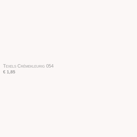
Texels Crèmekleurig 054
€ 1,85