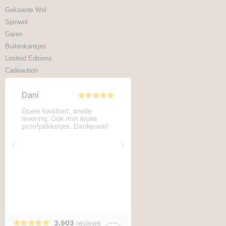
Gekaarde Wol
Spinwol
Garen
Buitenkansjes
Limited Editions
Cadeaubon