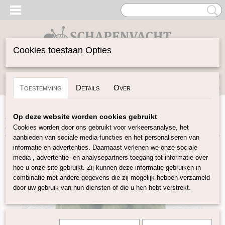
Cookies toestaan Opties
Inloggen
Registreren
UW WINKELWAGEN
Toestemming
Details
Over
Geen producten
(0)
Home
>
Spinwol
>
Lontwol Shetland gekleurd
>
Shetland
Op deze website worden cookies gebruikt
Mosgroen S07
Cookies worden door ons gebruikt voor verkeersanalyse, het
aanbieden van sociale media-functies en het personaliseren van
informatie en advertenties. Daarnaast verlenen we onze sociale
media-, advertentie- en analysepartners toegang tot informatie over
hoe u onze site gebruikt. Zij kunnen deze informatie gebruiken in
combinatie met andere gegevens die zij mogelijk hebben verzameld
door uw gebruik van hun diensten of die u hen hebt verstrekt.