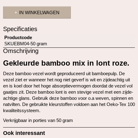
voornamelijk worden verwerkt op basis van AVG-art. 6 (1) (f). Alle
IN WINKELWAGEN
overige cookies, dat wil zeggen die van de soorten voorkeuren en
advertenties, worden verwerkt op basis van AVG-art. 6 (1) (a) AVG.
Specificaties
Deze website maakt gebruik van unieke soorten cookies. sommige
Omschrijving
Productcode
cookies worden geplaatst via aanbiedingen van derden die op onze
SKUEBM04-50 gram
pagina's verschijnen.
Gekleurde bamboo mix in lont roze.
Vermeld uw toestemmings-id en datum wanneer u contact met ons
Deze bamboo vezel wordt geproduceerd uit bamboepulp. De
opneemt over uw toestemming.
vezel ziet er wanneer het nog niet geverf is wit en zijdeachtig uit
en is koel door het hoge absorptievermogen doordat de vezel vol
gaatjes zit. Deze bamboo lont is een stevige vezel met een zijde-
achtige glans. Gebruik deze bamboo voor o.a weven, spinnen en
natvilten. De gebruikte kleurstoffen voldoen aan het Oeko-Tex 100
kwaliteitssysteem.
Verkrijgbaar in porties van 50 gram
Ook interessant