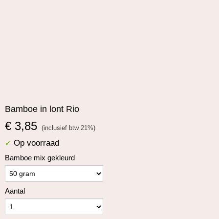
beveiligde delen van de website mogelijk te maken, dragen
noodzakelijke cookies bij aan de bruikbaarheid van een website.
Alles toestaan
Nee, niet akkoord
Deze cookies zijn essentieel voor de correcte werking van de
website.
Statistieken
Statistische cookies verzamelen en verstrekken anonieme
gegevens om website-eigenaren te helpen begrijpen hoe gebruikers
omgaan met hun sites.
Bamboe in lont Rio
Marketing
€ 3,85
(inclusief btw 21%)
Er worden cookies voor marketingdoeleinden gebruikt om
websitegebruikers te volgen. Het doel is om gebruikers relevante en
Op voorraad
✓
interessante advertenties te tonen, waardoor deze waardevoller
Bamboe mix gekleurd
worden voor uitgevers en externe marketeers.
Cookies zijn kleine tekstdocumenten die door websites kunnen
worden gebruikt om de gebruikerservaring efficiënter te maken.
Aantal
De wet bepaalt dat wij cookies op uw apparaat plaatsen als deze
strikt noodzakelijk zijn voor de werking van deze website. Voor alle
andere soorten cookies hebben wij uw toestemming nodig. wat
betekent dat cookies die als noodzakelijk zijn gecategoriseerd,