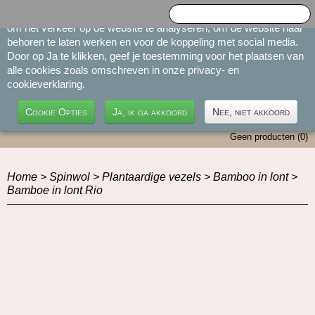
Cookies toestaan Opties
Inloggen
Registreren
UW WINKELWAGEN
Toestemming
Details
Over
Geen producten
(0)
Home
>
Spinwol
>
Plantaardige vezels
>
Bamboo in lont
>
Op deze website worden cookies gebruikt
Bamboe in lont Rio
Cookies worden door ons gebruikt voor verkeersanalyse, het
aanbieden van sociale media-functies en het personaliseren van
informatie en advertenties. Daarnaast verlenen we onze sociale
media-, advertentie- en analysepartners toegang tot informatie over
hoe u onze site gebruikt. Zij kunnen deze informatie gebruiken in
combinatie met andere gegevens die zij mogelijk hebben verzameld
door uw gebruik van hun diensten of die u hen hebt verstrekt.
Noodzakelijk
Door essentiële functies zoals paginanavigatie en toegang tot
Later opnieuw tonen
Selectie toestaan