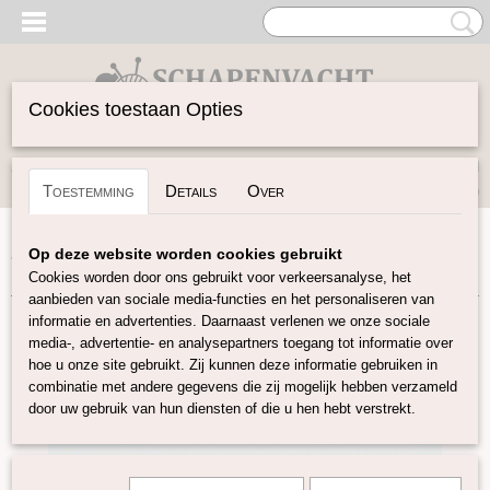
Cookies toestaan Opties
Inloggen
Registreren
UW WINKELWAGEN
Toestemming
Details
Over
Geen producten
(0)
Home
>
Spinwol
>
Plantaardige vezels
>
Viscose in lont
>
Op deze website worden cookies gebruikt
Viscose lont lila
Cookies worden door ons gebruikt voor verkeersanalyse, het
aanbieden van sociale media-functies en het personaliseren van
informatie en advertenties. Daarnaast verlenen we onze sociale
media-, advertentie- en analysepartners toegang tot informatie over
hoe u onze site gebruikt. Zij kunnen deze informatie gebruiken in
combinatie met andere gegevens die zij mogelijk hebben verzameld
door uw gebruik van hun diensten of die u hen hebt verstrekt.