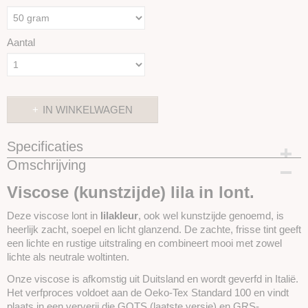
Aantal
IN WINKELWAGEN
Specificaties
Omschrijving
Productcode
SKUIVI6-50gram
Viscose (kunstzijde) lila in lont.
Deze viscose lont in
lilakleur
, ook wel kunstzijde genoemd, is
heerlijk zacht, soepel en licht glanzend. De zachte, frisse tint geeft
een lichte en rustige uitstraling en combineert mooi met zowel
lichte als neutrale woltinten.
Onze viscose is afkomstig uit Duitsland en wordt geverfd in Italië.
Het verfproces voldoet aan de Oeko-Tex Standard 100 en vindt
plaats in een ververij die GOTS (laatste versie) en GRS-