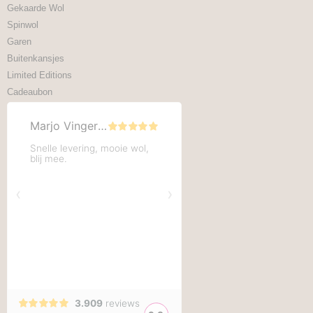
Gekaarde Wol
Spinwol
Garen
Buitenkansjes
Limited Editions
Cadeaubon