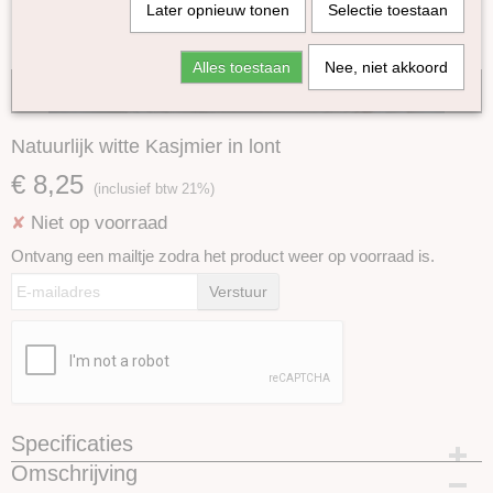
Later opnieuw tonen
Selectie toestaan
Alles toestaan
Nee, niet akkoord
Tijdelijk niet op voorraad
Natuurlijk witte Kasjmier in lont
€ 8,25
(inclusief btw 21%)
Niet op voorraad
✘
Ontvang een mailtje zodra het product weer op voorraad is.
Verstuur
Specificaties
Omschrijving
Productcode