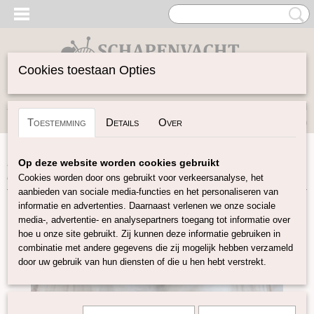
Cookies toestaan Opties
Inloggen
Registreren
UW WINKELWAGEN
Toestemming
Details
Over
Geen producten
(0)
Home
>
Vilten
>
Dierlijke vezels
>
Natuurlijk witte Kasjmier
Op deze website worden cookies gebruikt
in lont
Cookies worden door ons gebruikt voor verkeersanalyse, het
aanbieden van sociale media-functies en het personaliseren van
informatie en advertenties. Daarnaast verlenen we onze sociale
media-, advertentie- en analysepartners toegang tot informatie over
hoe u onze site gebruikt. Zij kunnen deze informatie gebruiken in
combinatie met andere gegevens die zij mogelijk hebben verzameld
door uw gebruik van hun diensten of die u hen hebt verstrekt.