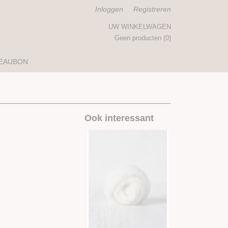
Inloggen
Registreren
UW WINKELWAGEN
Geen producten
(0)
EAUBON
Ook interessant