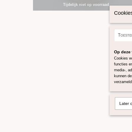
Tijdelijk niet op voorraad
Cookies
Toeste
Op deze 
Cookies wo
functies e
media-, ad
kunnen dez
verzameld 
Later 