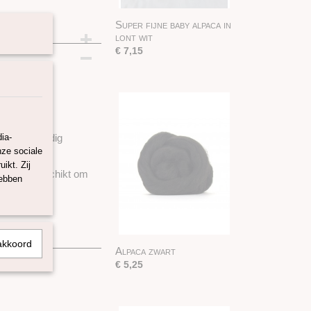
Super fijne baby alpaca in
lont wit
ram
€ 7,15
ron van 13!
ia-
 is zorgvuldig
nze sociale
ikt. Zij
ok zeer geschikt om
hebben
akkoord
Alpaca zwart
€ 5,25