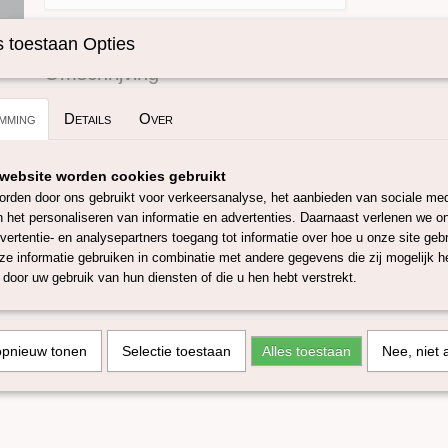
 toestaan Opties
Specificaties
Omschrijving
Productcode
SKUICBEN01-25 g
Kasjmier natuurlijk beige.
mming
Details
Over
Deze super fijne Kasjmier is natuurlijk beige en heeft een mic
website worden cookies gebruikt
rden door ons gebruikt voor verkeersanalyse, het aanbieden van sociale med
Onze Kasjmier is afkomstig van de Kasjmirgeit uit Mongolië en
n het personaliseren van informatie en advertenties. Daarnaast verlenen we o
geselecteerd.
vertentie- en analysepartners toegang tot informatie over hoe u onze site gebru
Kasjmier kun je gebruiken om mee te naald / natvilten maar o
e informatie gebruiken in combinatie met andere gegevens die zij mogelijk 
mee te spinnen of te weven.
door uw gebruik van hun diensten of die u hen hebt verstrekt.
Verpakt per 25 gram/ ongeveer 1 meter.
opnieuw tonen
Selectie toestaan
Alles toestaan
Nee, niet 