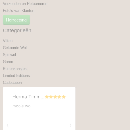
Verzenden en Retourneren
Foto's van Klanten
Herroeping
Categorieën
Vilten
Gekaarde Wol
Spinwol
Garen
Buitenkansjes
Limited Editions
Cadeaubon