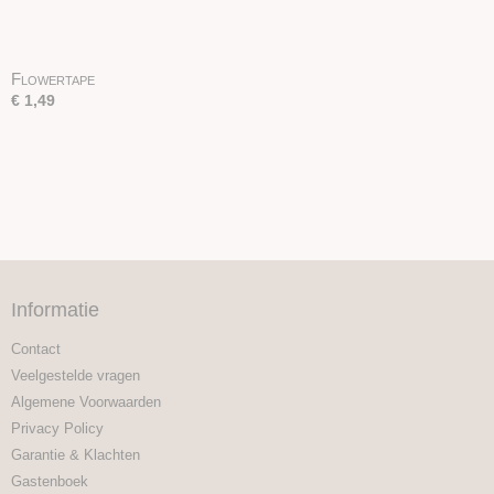
Flowertape
€ 1,49
Informatie
Contact
Veelgestelde vragen
Algemene Voorwaarden
Privacy Policy
Garantie & Klachten
Gastenboek