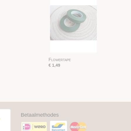
Flowertape
€ 1,49
Betaalmethodes