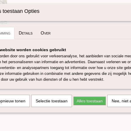
Specificaties
 toestaan Opties
Omschrijving
Productcode
SKUANGELWIRE
Angelwire 20x30cm vlies go
mming
Details
Over
Ontdek de magie van Angelwire vlies - het perfecte materiaal 
website worden cookies gebruikt
betoverende engelveren! Dit speciale non-woven vlies combin
rden door ons gebruikt voor verkeersanalyse, het aanbieden van sociale med
een delicate uitstraling, ideaal voor het maken van prachtige v
n het personaliseren van informatie en advertenties. Daarnaast verlenen we o
engelenfiguren, decoraties en andere creatieve projecten.
vertentie- en analysepartners toegang tot informatie over hoe u onze site gebru
Formaat: 20 x 30 cm (1 vel)
e informatie gebruiken in combinatie met andere gegevens die zij mogelijk 
door uw gebruik van hun diensten of die u hen hebt verstrekt.
opnieuw tonen
Selectie toestaan
Alles toestaan
Nee, niet 