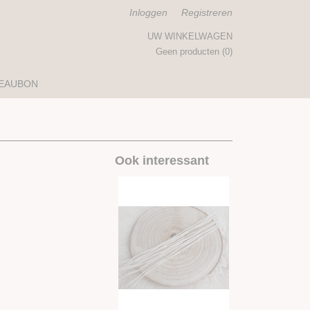
Inloggen
Registreren
UW WINKELWAGEN
Geen producten
(0)
EAUBON
Ook interessant