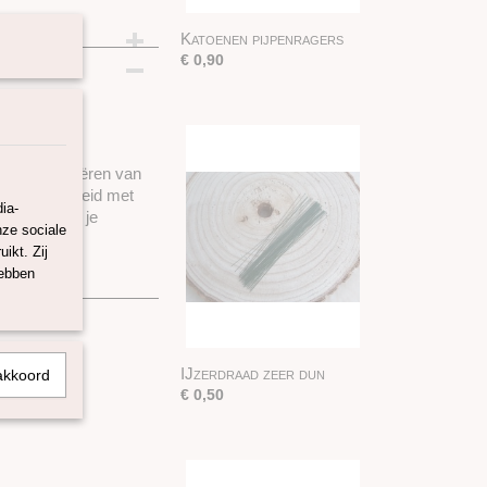
Katoenen pijpenragers
GOUD
€ 0,90
ud
voor het creëren van
eert stevigheid met
ia-
leugels voor je
nze sociale
ikt. Zij
hebben
IJzerdraad zeer dun
akkoord
€ 0,50