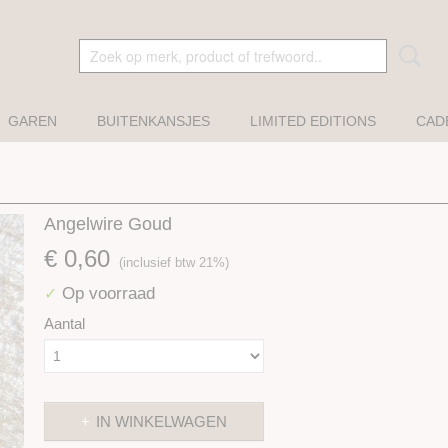
GAREN
BUITENKANSJES
LIMITED EDITIONS
CAD
Angelwire Goud
€ 0,60
(inclusief btw 21%)
Op voorraad
✓
Aantal
IN WINKELWAGEN