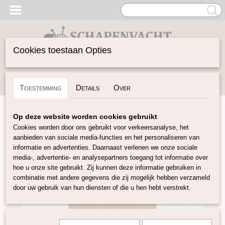
Cookies toestaan Opties
Inloggen
Registreren
UW WINKELWAGEN
Toestemming
Details
Over
Geen producten
(0)
Home
>
Vilten
>
Diverse
>
Milward Spelden met Handvat
Op deze website worden cookies gebruikt
0,6 x 42 mm 60 stuks
Cookies worden door ons gebruikt voor verkeersanalyse, het
aanbieden van sociale media-functies en het personaliseren van
informatie en advertenties. Daarnaast verlenen we onze sociale
media-, advertentie- en analysepartners toegang tot informatie over
hoe u onze site gebruikt. Zij kunnen deze informatie gebruiken in
combinatie met andere gegevens die zij mogelijk hebben verzameld
door uw gebruik van hun diensten of die u hen hebt verstrekt.