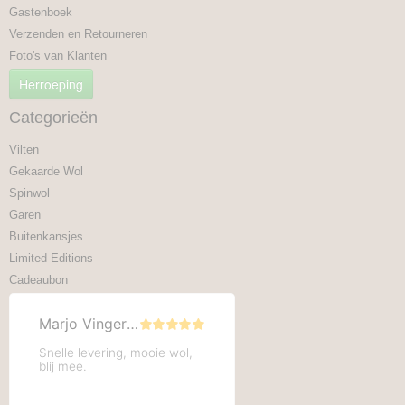
Gastenboek
Verzenden en Retourneren
Foto's van Klanten
Herroeping
Categorieën
Vilten
Gekaarde Wol
Spinwol
Garen
Buitenkansjes
Limited Editions
Cadeaubon