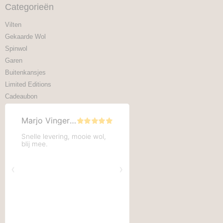
Categorieën
Vilten
Gekaarde Wol
Spinwol
Garen
Buitenkansjes
Limited Editions
Cadeaubon