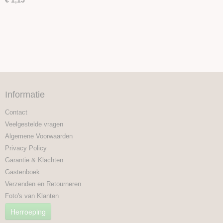
€ 1,15
Informatie
Contact
Veelgestelde vragen
Algemene Voorwaarden
Privacy Policy
Garantie & Klachten
Gastenboek
Verzenden en Retourneren
Foto's van Klanten
Herroeping