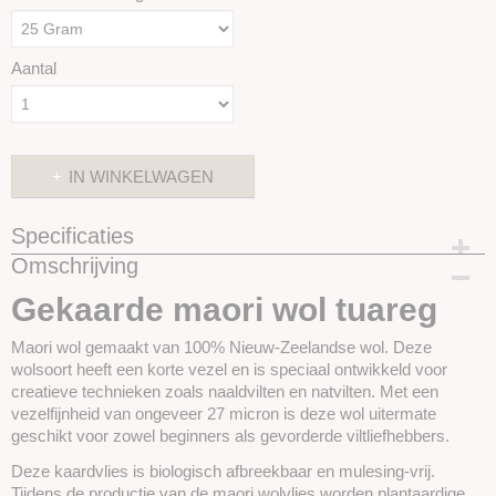
Aantal
IN WINKELWAGEN
Specificaties
Omschrijving
Productcode
SKUIM11-25 gram
Gekaarde maori wol tuareg
Maori wol gemaakt van 100% Nieuw-Zeelandse wol. Deze
wolsoort heeft een korte vezel en is speciaal ontwikkeld voor
creatieve technieken zoals
naaldvilten en natvilten. Met een
vezelfijnheid van ongeveer 27 micron is deze wol uitermate
geschikt voor zowel beginners als gevorderde viltliefhebbers.
Deze kaardvlies is biologisch afbreekbaar en mulesing-vrij.
Tijdens de productie van de maori wolvlies worden plantaardige