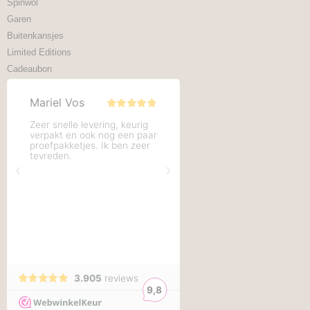
Spinwol
Garen
Buitenkansjes
Limited Editions
Cadeaubon