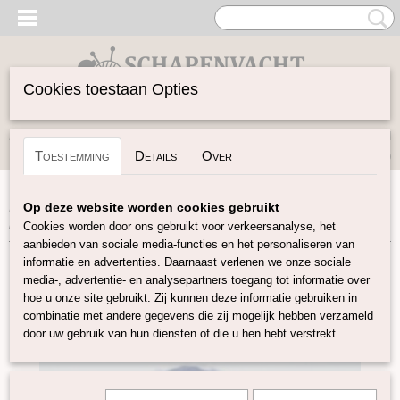
Cookies toestaan Opties
Inloggen
Registreren
UW WINKELWAGEN
Toestemming
Details
Over
Geen producten
(0)
Home
>
Vilten
>
Kaardvlies
>
Gekaarde Maori wol
>
Maori
Op deze website worden cookies gebruikt
kaardvlies Tuareg
Cookies worden door ons gebruikt voor verkeersanalyse, het
aanbieden van sociale media-functies en het personaliseren van
informatie en advertenties. Daarnaast verlenen we onze sociale
media-, advertentie- en analysepartners toegang tot informatie over
hoe u onze site gebruikt. Zij kunnen deze informatie gebruiken in
combinatie met andere gegevens die zij mogelijk hebben verzameld
door uw gebruik van hun diensten of die u hen hebt verstrekt.