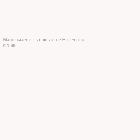
Maori kaardvlies huidskleur Hollyhock
€ 1,45