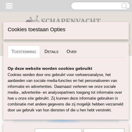
Cookies toestaan Opties
Inloggen
Registreren
UW WINKELWAGEN
Toestemming
Details
Over
Geen producten
(0)
Home
>
Vilten
>
Kaardvlies
>
Gekaarde Maori wol
>
Maori
Op deze website worden cookies gebruikt
kaardvlies September
Cookies worden door ons gebruikt voor verkeersanalyse, het
aanbieden van sociale media-functies en het personaliseren van
informatie en advertenties. Daarnaast verlenen we onze sociale
media-, advertentie- en analysepartners toegang tot informatie over
hoe u onze site gebruikt. Zij kunnen deze informatie gebruiken in
combinatie met andere gegevens die zij mogelijk hebben verzameld
door uw gebruik van hun diensten of die u hen hebt verstrekt.