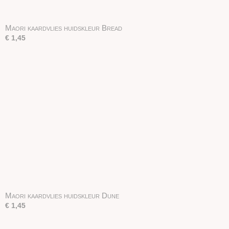
Maori kaardvlies huidskleur Bread
€ 1,45
Maori kaardvlies huidskleur Dune
€ 1,45