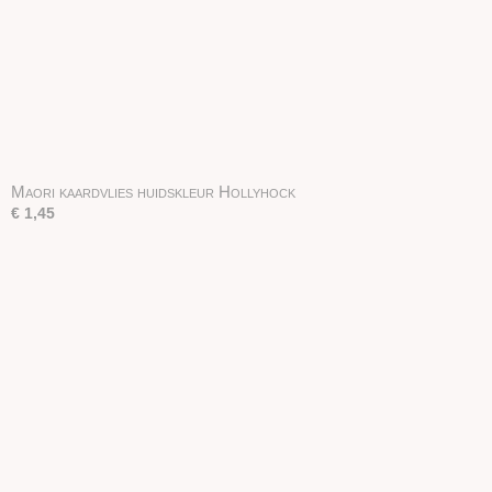
Maori kaardvlies huidskleur Hollyhock
€ 1,45