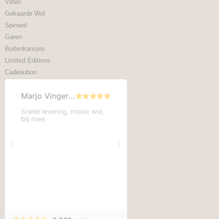
Vilten
Gekaarde Wol
Spinwol
Garen
Buitenkansjes
Limited Editions
Cadeaubon