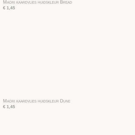
Maori kaardvlies huidskleur Bread
€ 1,45
Maori kaardvlies huidskleur Dune
€ 1,45