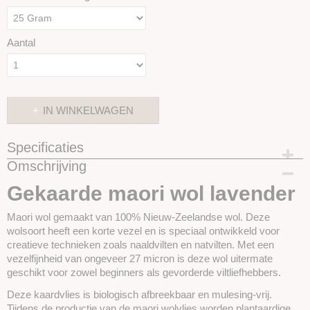
Aantal
IN WINKELWAGEN
Specificaties
Omschrijving
Productcode
SKUIM21-25 gram
Gekaarde maori wol lavender
Maori wol gemaakt van 100% Nieuw-Zeelandse wol. Deze
wolsoort heeft een korte vezel en is speciaal ontwikkeld voor
creatieve technieken zoals
naaldvilten en natvilten. Met een
vezelfijnheid van ongeveer 27 micron is deze wol uitermate
geschikt voor zowel beginners als gevorderde viltliefhebbers.
Deze kaardvlies is biologisch afbreekbaar en mulesing-vrij.
Tijdens de productie van de maori wolvlies worden plantaardige