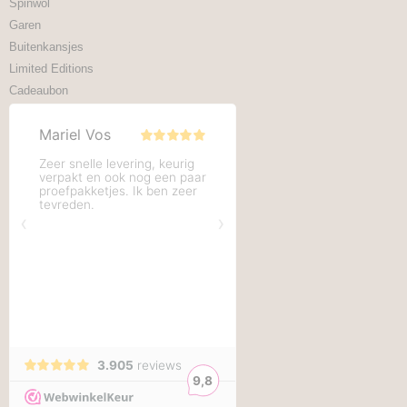
Spinwol
Garen
Buitenkansjes
Limited Editions
Cadeaubon