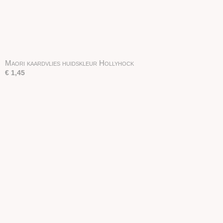
Maori kaardvlies huidskleur Hollyhock
€ 1,45