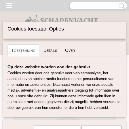
Cookies toestaan Opties
Inloggen
Registreren
UW WINKELWAGEN
Toestemming
Details
Over
Geen producten
(0)
Home
>
Vilten
>
Kaardvlies
>
Gekaarde Maori wol
>
Maori
Op deze website worden cookies gebruikt
kaardvlies Lavender
Cookies worden door ons gebruikt voor verkeersanalyse, het
aanbieden van sociale media-functies en het personaliseren van
informatie en advertenties. Daarnaast verlenen we onze sociale
media-, advertentie- en analysepartners toegang tot informatie over
hoe u onze site gebruikt. Zij kunnen deze informatie gebruiken in
combinatie met andere gegevens die zij mogelijk hebben verzameld
door uw gebruik van hun diensten of die u hen hebt verstrekt.