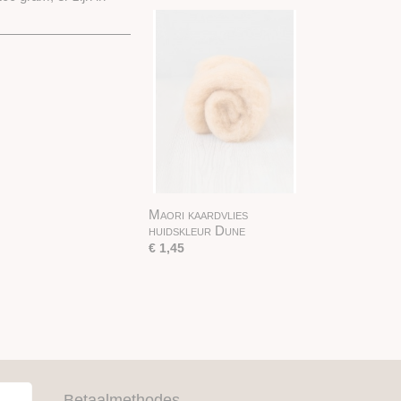
Maori kaardvlies
huidskleur Dune
€ 1,45
Betaalmethodes