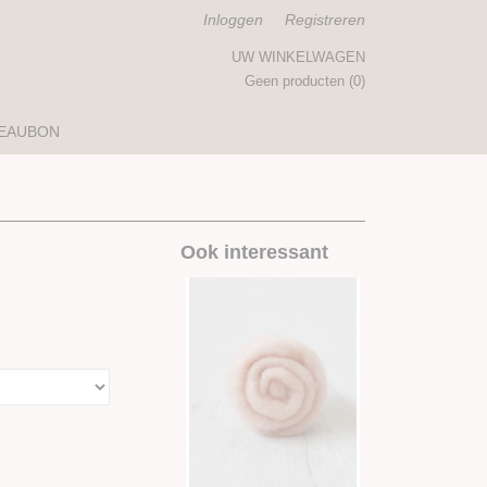
Inloggen
Registreren
UW WINKELWAGEN
Geen producten
(0)
EAUBON
Ook interessant