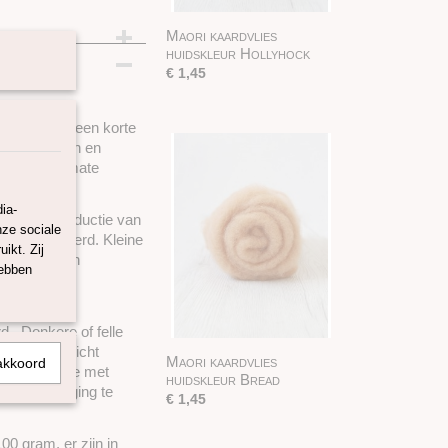
Maori kaardvlies
huidskleur Hollyhock
€ 1,45
oort heeft een korte
ls
naaldvilten en
ze wol uitermate
ia-
jdens de productie van
nze sociale
els verwijderd. Kleine
ikt. Zij
out, maar een
hebben
 staat voor
d. Donkere of felle
ig wassen licht
Maori kaardvlies
akkoord
l in combinatie met
huidskleur Bread
 kleurvervaging te
€ 1,45
00 gram, er zijn in