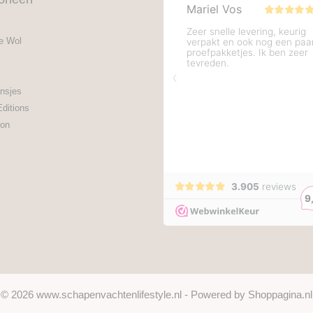
e Wol
nsjes
Editions
on
© 2026 www.schapenvachtenlifestyle.nl - Powered by Shoppagina.nl