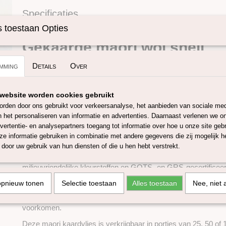
Specificaties
Omschrijving
Productcode
SKUIM29-25 gram
 toestaan Opties
Gekaarde maori wol shell
Maori wol gemaakt van 100% Nieuw-Zeelandse wol. Deze wols
mming
Details
Over
vezel en is speciaal ontwikkeld voor creatieve technieken zoa
natvilten. Met een vezelfijnheid van ongeveer 27 micron is de
geschikt voor zowel beginners als gevorderde viltliefhebbers.
website worden cookies gebruikt
rden door ons gebruikt voor verkeersanalyse, het aanbieden van sociale med
Deze kaardvlies is biologisch afbreekbaar en mulesing-vrij. Ti
n het personaliseren van informatie en advertenties. Daarnaast verlenen we o
de maori wolvlies worden plantaardige onzuiverheden grotende
vertentie- en analysepartners toegang tot informatie over hoe u onze site gebru
resten kunnen echter aanwezig blijven. Dit is geen kwaliteitsf
e informatie gebruiken in combinatie met andere gegevens die zij mogelijk 
natuurlijke eigenschap van het product.
door uw gebruik van hun diensten of die u hen hebt verstrekt.
Deze wol is gecertificeerd met het Oeko-Tex Standard 100 wat
milieuvriendelijke kleurstoffen en GOTS- en GRS-gecertificeer
kleuren kunnen onder invloed van agressieve zepen of langdur
opnieuw tonen
Selectie toestaan
Alles toestaan
Nee, niet 
kleurverlies tonen. Test bij twijfel altijd een klein stukje, voora
lichte materialen. Droog je wol bij voorkeur
niet
in de zon , om
voorkomen.
Deze maori kaardvlies is verkrijgbaar in porties van 25, 50 of 1