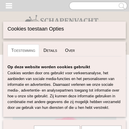
Cookies toestaan Opties
Inloggen
Registreren
UW WINKELWAGEN
Toestemming
Details
Over
Geen producten
(0)
Home
>
Vilten
>
Kaardvlies
>
Gekaarde Maori wol
>
Maori
Op deze website worden cookies gebruikt
kaardvlies Lipstick
Cookies worden door ons gebruikt voor verkeersanalyse, het
aanbieden van sociale media-functies en het personaliseren van
informatie en advertenties. Daarnaast verlenen we onze sociale
media-, advertentie- en analysepartners toegang tot informatie over
hoe u onze site gebruikt. Zij kunnen deze informatie gebruiken in
combinatie met andere gegevens die zij mogelijk hebben verzameld
door uw gebruik van hun diensten of die u hen hebt verstrekt.