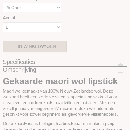
Aantal
IN WINKELWAGEN
Specificaties
Omschrijving
Productcode
SKUIM32-25 gram
Gekaarde maori wol lipstick
Maori wol gemaakt van 100% Nieuw-Zeelandse wol. Deze
wolsoort heeft een korte vezel en is speciaal ontwikkeld voor
creatieve technieken zoals
naaldvilten en natvilten. Met een
vezelfijnheid van ongeveer 27 micron is deze wol uitermate
geschikt voor zowel beginners als gevorderde viltliefhebbers.
Deze kaardvlies is biologisch afbreekbaar en mulesing-vrij.
Tijdens de productie van de maori wolvlies worden plantaardige