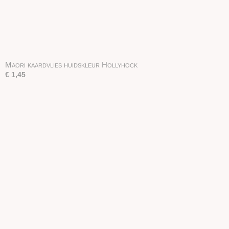
Maori kaardvlies huidskleur Hollyhock
€ 1,45