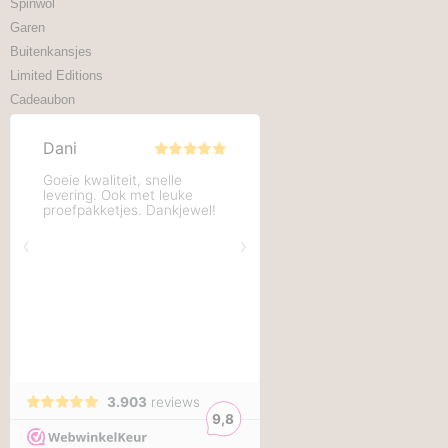
Spinwol
Garen
Buitenkansjes
Limited Editions
Cadeaubon