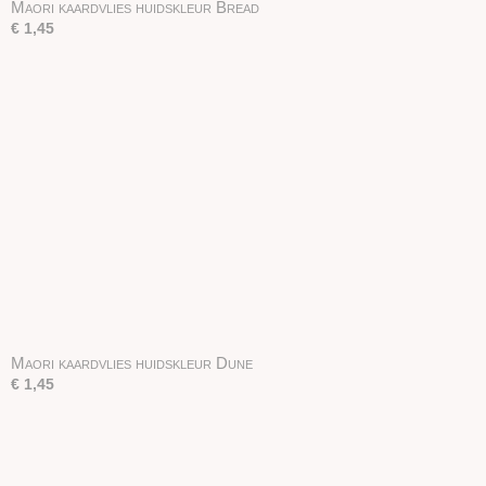
Maori kaardvlies huidskleur Bread
€ 1,45
Maori kaardvlies huidskleur Dune
€ 1,45