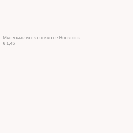
Maori kaardvlies huidskleur Hollyhock
€ 1,45