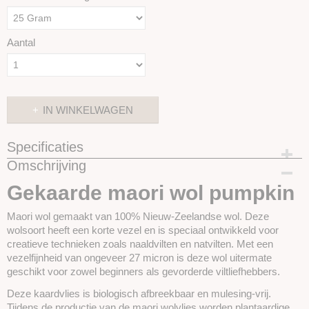
Aantal
IN WINKELWAGEN
Specificaties
Omschrijving
Productcode
SKUIM38-25 gram
Gekaarde maori wol pumpkin
Maori wol gemaakt van 100% Nieuw-Zeelandse wol. Deze
wolsoort heeft een korte vezel en is speciaal ontwikkeld voor
creatieve technieken zoals
naaldvilten en natvilten. Met een
vezelfijnheid van ongeveer 27 micron is deze wol uitermate
geschikt voor zowel beginners als gevorderde viltliefhebbers.
Deze kaardvlies is biologisch afbreekbaar en mulesing-vrij.
Tijdens de productie van de maori wolvlies worden plantaardige