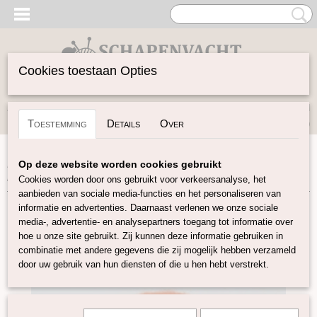
Cookies toestaan Opties
Inloggen
Registreren
UW WINKELWAGEN
Toestemming
Details
Over
Geen producten
(0)
Home
>
Vilten
>
Kaardvlies
>
Gekaarde Maori wol
>
Maori
Op deze website worden cookies gebruikt
kaardvlies Pumpkin
Cookies worden door ons gebruikt voor verkeersanalyse, het
aanbieden van sociale media-functies en het personaliseren van
informatie en advertenties. Daarnaast verlenen we onze sociale
media-, advertentie- en analysepartners toegang tot informatie over
hoe u onze site gebruikt. Zij kunnen deze informatie gebruiken in
combinatie met andere gegevens die zij mogelijk hebben verzameld
door uw gebruik van hun diensten of die u hen hebt verstrekt.