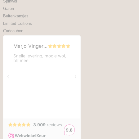
Spinwol
Garen
Buitenkansjes
Limited Editions
Cadeaubon