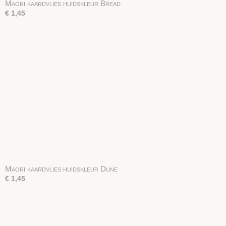
Maori kaardvlies huidskleur Bread
€ 1,45
Maori kaardvlies huidskleur Dune
€ 1,45