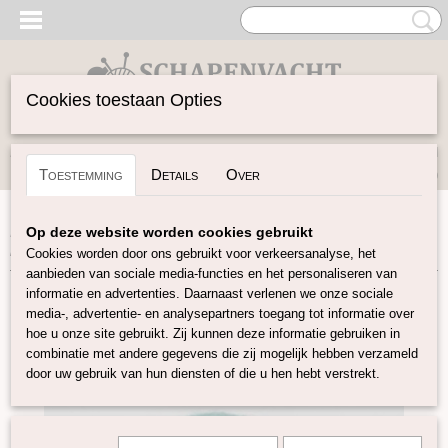
Cookies toestaan Opties
Inloggen
Registreren
UW WINKELWAGEN
Toestemming
Details
Over
Geen producten
(0)
Home
>
Vilten
>
Kaardvlies
>
Gekaarde Maori wol
>
Maori
Op deze website worden cookies gebruikt
kaardvlies Ireland
Cookies worden door ons gebruikt voor verkeersanalyse, het
aanbieden van sociale media-functies en het personaliseren van
informatie en advertenties. Daarnaast verlenen we onze sociale
media-, advertentie- en analysepartners toegang tot informatie over
hoe u onze site gebruikt. Zij kunnen deze informatie gebruiken in
combinatie met andere gegevens die zij mogelijk hebben verzameld
door uw gebruik van hun diensten of die u hen hebt verstrekt.