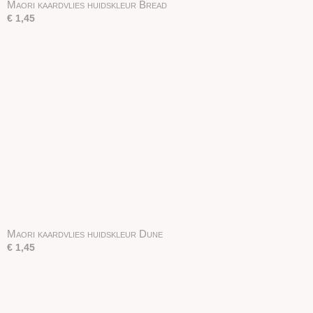
Maori kaardvlies huidskleur Bread
€ 1,45
Maori kaardvlies huidskleur Dune
€ 1,45