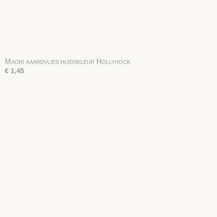
Maori kaardvlies huidskleur Hollyhock
€ 1,45