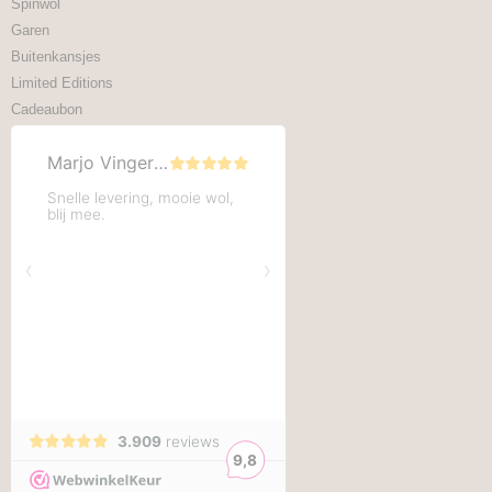
Spinwol
Garen
Buitenkansjes
Limited Editions
Cadeaubon