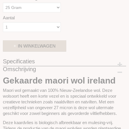
Aantal
IN WINKELWAGEN
Specificaties
Omschrijving
Productcode
SKUIM45-25 gram
Gekaarde maori wol ireland
Maori wol gemaakt van 100% Nieuw-Zeelandse wol. Deze
wolsoort heeft een korte vezel en is speciaal ontwikkeld voor
creatieve technieken zoals
naaldvilten en natvilten. Met een
vezelfijnheid van ongeveer 27 micron is deze wol uitermate
geschikt voor zowel beginners als gevorderde viltliefhebbers.
Deze kaardvlies is biologisch afbreekbaar en mulesing-vrij.
Tijdens de productie van de maori wolvlies worden plantaardige