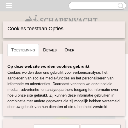
Cookies toestaan Opties
Inloggen
Registreren
UW WINKELWAGEN
Toestemming
Details
Over
Geen producten
(0)
Home
>
Vilten
>
Kaardvlies
>
Gekaarde Maori wol
>
Maori
Op deze website worden cookies gebruikt
kaardvlies Chlorophyll
Cookies worden door ons gebruikt voor verkeersanalyse, het
aanbieden van sociale media-functies en het personaliseren van
informatie en advertenties. Daarnaast verlenen we onze sociale
media-, advertentie- en analysepartners toegang tot informatie over
hoe u onze site gebruikt. Zij kunnen deze informatie gebruiken in
combinatie met andere gegevens die zij mogelijk hebben verzameld
door uw gebruik van hun diensten of die u hen hebt verstrekt.