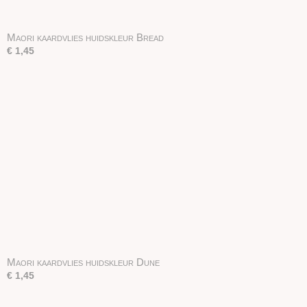
Maori kaardvlies huidskleur Bread
€ 1,45
Maori kaardvlies huidskleur Dune
€ 1,45