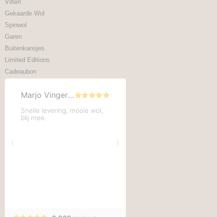
Vilten
Gekaarde Wol
Spinwol
Garen
Buitenkansjes
Limited Editions
Cadeaubon