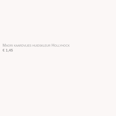
Maori kaardvlies huidskleur Hollyhock
€ 1,45