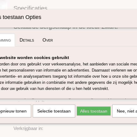
Specificaties
Omschrijving
Productcode
SKUI101-25 gram
 toestaan Opties
Gekaarde bergschaap in de kleur Zwart.
mming
Details
Over
Mooie verantwoorde gekaarde wol van het bergschaap uit Tiro
Deze wol wordt door een klein familiebedrijf gewassen zonde
website worden cookies gebruikt
gedroogd aan de lucht.
rden door ons gebruikt voor verkeersanalyse, het aanbieden van sociale med
n het personaliseren van informatie en advertenties. Daarnaast verlenen we o
Door deze manier van wassen blijft er voldoende wolvet ( lanoli
vertentie- en analysepartners toegang tot informatie over hoe u onze site gebru
waardoor de wol zacht en veerkrachtig blijft.
e informatie gebruiken in combinatie met andere gegevens die zij mogelijk 
De micron bedraagd 30/32.
door uw gebruik van hun diensten of die u hen hebt verstrekt.
Een fijne gekaarde wol met goede vilteigenschappen en perfec
nat- en naaldvilten.
opnieuw tonen
Selectie toestaan
Alles toestaan
Nee, niet 
Het Tiroler Bergschaap naturel hebben wij in 10 kleuren ook in
bergschaap 47 gekleurde tinten.
Verkrijgbaar in: