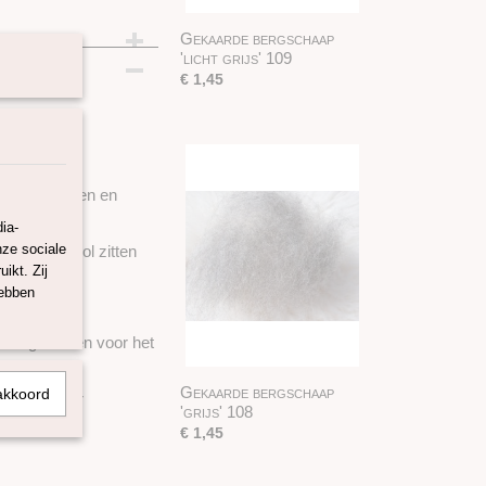
Gekaarde bergschaap
'licht grijs' 109
€ 1,45
l.
r toevoegingen en
ia-
nze sociale
ne) in de wol zitten
ikt. Zij
hebben
t te gebuiken voor het
Gekaarde bergschaap
akkoord
 onze Tiroler
'grijs' 108
€ 1,45