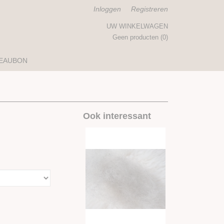
Inloggen
Registreren
UW WINKELWAGEN
Geen producten
(0)
EAUBON
Ook interessant