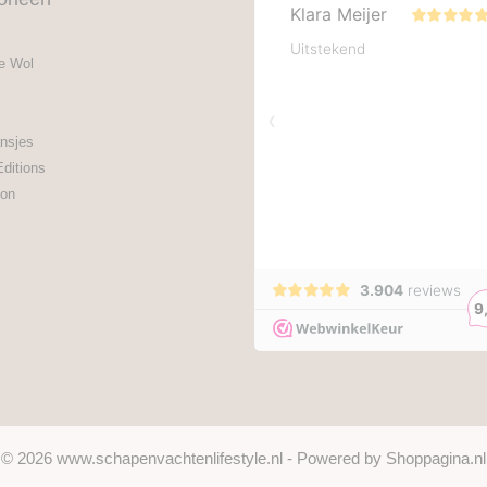
e Wol
nsjes
Editions
on
© 2026 www.schapenvachtenlifestyle.nl - Powered by Shoppagina.nl