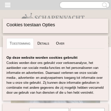
Cookies toestaan Opties
Inloggen
Registreren
UW WINKELWAGEN
Toestemming
Details
Over
Geen producten
(0)
Home
>
Vilten
>
Kleuren-sets
>
Alpaca Tussah zijde mix
>
Op deze website worden cookies gebruikt
Grijze alpaca tussah zijde blend
Cookies worden door ons gebruikt voor verkeersanalyse, het
aanbieden van sociale media-functies en het personaliseren van
informatie en advertenties. Daarnaast verlenen we onze sociale
media-, advertentie- en analysepartners toegang tot informatie over
hoe u onze site gebruikt. Zij kunnen deze informatie gebruiken in
combinatie met andere gegevens die zij mogelijk hebben verzameld
door uw gebruik van hun diensten of die u hen hebt verstrekt.