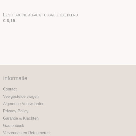
Licht bruine alpaca tussah zijde blend
€ 6,15
Informatie
Contact
Veelgestelde vragen
Algemene Voorwaarden
Privacy Policy
Garantie & Klachten
Gastenboek
Verzenden en Retourneren