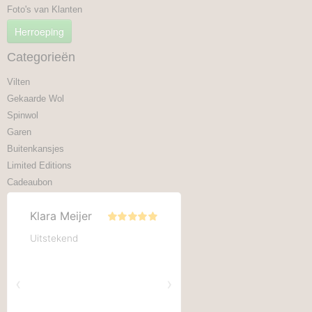
Foto's van Klanten
Herroeping
Categorieën
Vilten
Gekaarde Wol
Spinwol
Garen
Buitenkansjes
Limited Editions
Cadeaubon